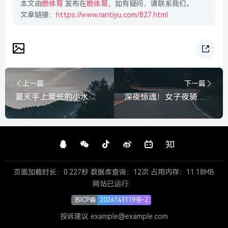
本文由
燃体育
发布在
燃体育
，如有疑问，请联系我们。
文章链接：
https://www.rantiyu.com/827.html
上一篇
下一篇
夏天手上爱长的小水疱，到底是什么？夏天手上爱长的小水疱，到底是什么？
深夜惊魂！女子夜骑经过大桥突遭细线勒颈，险些窒息，深夜惊魂！女子夜骑大桥突遭细线勒颈险窒息
页面加载时长：0.227秒 数据库查询：12次 占用内存：11.18MB
网站已运行：
苏ICP备
2024143119号-2
投诉建议 example@example.com