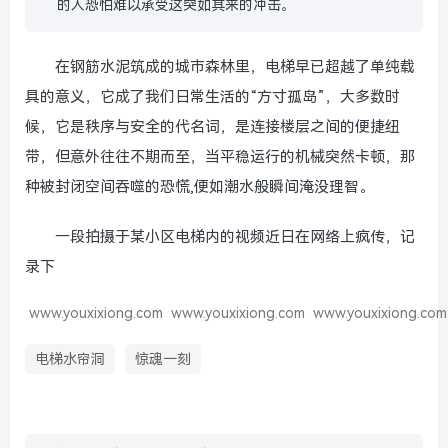
的人恐怕难以承受这突如其来的冲击。
在钢筋水泥筑成的城市森林里，电梯早已超越了单纯载
具的意义，它成了我们日常生活的“方寸孤岛”，大多数时
候，它是秩序与安全的代名词，是连接楼层之间的便捷纽
带，但意外往往不期而至，当平稳运行的机械突然卡顿，那
种被封闭空间吞噬的恐慌,便如潮水般瞬间淹没理智。
一段拍摄于某小区电梯内的视频近日在网络上疯传，记
录下
www.youxixiong.com
www.youxixiong.com
www.youxixiong.com
电梯水帘洞
惊魂一刻