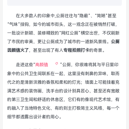
在大多数人的印象中,公厕往往与“隐蔽”、“简陋”甚至
“气味”挂钩，如今的城市街头，这一观念正在被悄然打破，
一批设计新颖、装修精致的“网红公厕”横空出世，不仅刷新
了市民的审美，更让公厕成为了城市的一道新风景线。
公厕
因颜值火了
，甚至出现了有人
专程拍照打卡
的奇景。
走进这些“
高颜值
”公厕，你很难将其与平日里印
象中的公共卫生间联系在一起，这里没有刺鼻的异味，取而
代之的是清新淡雅的香氛和柔和的灯光；墙面上可能挂着充
满艺术感的装饰画，洗手台的设计别具匠心，甚至还有宽敞
的第三卫生间和舒适的休息区，它们有的像现代艺术馆，有
的融入了当地特色文化，有的则主打极简主义风格，每一个
细节都透露出设计者的用心。