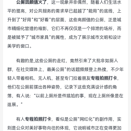
公厕因颜值火了
，这一现象并非偶然，随着人们生活水
平的提高，对公共服务的需求早已超越了“能用”的底线，上
升到了“好用”和“好看”的层面，这些高颜值的公厕，正是城
市精细化管理的缩影，它们不再仅仅是一个排泄的场所，而
是被赋予了“城市家具”的属性，成为了展示城市文明和设计
美学的窗口。
有趣的是,这些公厕的走红，竟然引来了大批非如厕人
群，在社交媒体上，最美公厕”的话题频频登上热搜，不少年
轻人带着相机、无人机，甚至专门拉着朋友
专程拍照打卡
，
他们在公厕前摆出各种姿势，记录下这些充满设计感的角
落，有人说：“以前上厕所是件尴尬的事，现在上厕所像是在
逛展。”
有人
专程拍照打卡
，看似是公厕“网红化”的副作用，实
则是公众对美好事物向往的体现，它说明城市正在变得更加