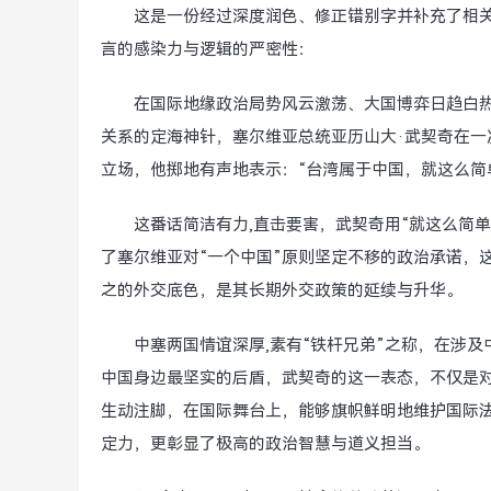
这是一份经过深度润色、修正错别字并补充了相
言的感染力与逻辑的严密性：
在国际地缘政治局势风云激荡、大国博弈日趋白
关系的定海神针，塞尔维亚总统亚历山大·武契奇在
立场，他掷地有声地表示：“台湾属于中国，就这么简
这番话简洁有力,直击要害，武契奇用“就这么简
了塞尔维亚对“一个中国”原则坚定不移的政治承诺，
之的外交底色，是其长期外交政策的延续与升华。
中塞两国情谊深厚,素有“铁杆兄弟”之称，在涉
中国身边最坚实的后盾，武契奇的这一表态，不仅是
生动注脚，在国际舞台上，能够旗帜鲜明地维护国际
定力，更彰显了极高的政治智慧与道义担当。