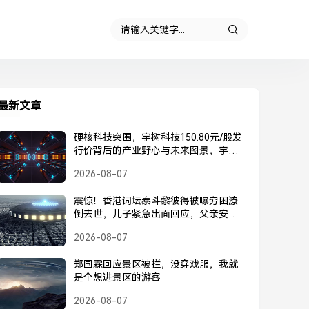
最新文章
硬核科技突围，宇树科技150.80元/股发
行价背后的产业野心与未来图景，宇树
科技150.80元/股发行价，硬核科技突围
2026-08-07
背后的产业野心与未来图景
震惊！香港词坛泰斗黎彼得被曝穷困潦
倒去世，儿子紧急出面回应，父亲安
好，并未离世，黎彼得被曝去世？儿子
2026-08-07
紧急回应，父亲安好并未离世
郑国霖回应景区被拦，没穿戏服，我就
是个想进景区的游客
2026-08-07