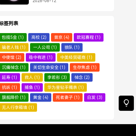
2026-06-12
标签列表
包揽5金
(1)
高校
(2)
普京
(4)
欧冠赛程
(1)
骗老人钱
(1)
一人公司
(1)
狼队
(1)
中使馆
(2)
稳中有进
(1)
中美经贸磋商
(1)
沉痛悼念
(1)
关切生命安全
(1)
生存焦虑
(1)
延寿
(1)
救人
(1)
李若彤
(3)
悼念
(2)
抗诉
(1)
捕鱼
(1)
华为星钻手镯表
(1)
旗舰降价
(1)
黄金
(4)
死者妻子
(1)
白发
(3)
无人行李箱墙
(1)