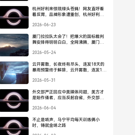
杭州好利来惊现绿头苍蝇！网友直呼看
着反胃，品牌形象遭重创，杭州好利来
惊现绿头苍蝇，网友直呼反胃，品牌形
2026-06-23
象遭重创
厦门拉拉队太会了！把爆火的国标裁判
舞安排得明明白白，全网沸腾，厦门拉
拉队太会了！国标裁判舞安排得明明白
2026-05-24
白，全网沸腾
云开雾散，长夜终有尽头，连发18天的
暴雨预警终于解除，云开雾散，连发18
天暴雨预警终于解除
2026-05-31
外交部严正回应中美媒体问题，美方才
是始作俑者，应当反躬自省，外交部回
应中美媒体问题，美方是始作俑者，应
2026-06-04
反躬自省
不止是哨声，马宁平均每天训练俩小
时，铸就金哨之路