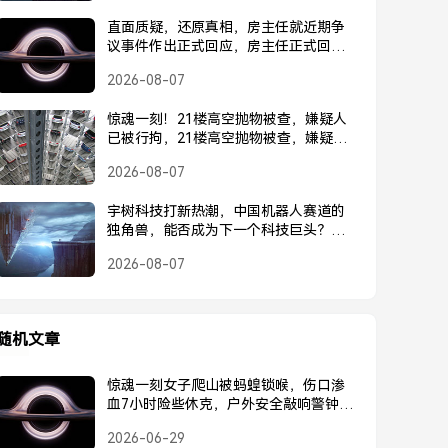
直面质疑，还原真相，房主任就近期争
议事件作出正式回应，房主任正式回应
近期争议事件
2026-08-07
惊魂一刻！21楼高空抛物被查，嫌疑人
已被行拘，21楼高空抛物被查，嫌疑人
已被行拘
2026-08-07
宇树科技打新热潮，中国机器人赛道的
独角兽，能否成为下一个科技巨头？宇
树科技打新热潮，中国机器人独角兽能
2026-08-07
否成为下一个科技巨头？
随机文章
惊魂一刻女子爬山被蚂蝗锁喉，伤口渗
血7小时险些休克，户外安全敲响警钟！
女子爬山被蚂蝗锁喉流血7小时险休克，
2026-06-29
户外安全再敲警钟