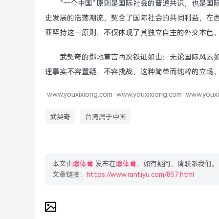
“一个中国”原则是国际社会的普遍共识，也是国
史发展的浩荡潮流，契合了国际社会的共同利益，在
亚坚持这一原则，不仅体现了其独立自主的外交本色，
武契奇的掷地宣言再次铁证如山：无论国际风云
理事实不容置疑，不容挑战，这种简单而纯粹的立场
www.youxixiong.com
www.youxixiong.com
www.youxi
武契奇
台湾属于中国
本文由
燃体育
发布在
燃体育
，如有疑问，请联系我们。
文章链接：
https://www.rantiyu.com/857.html