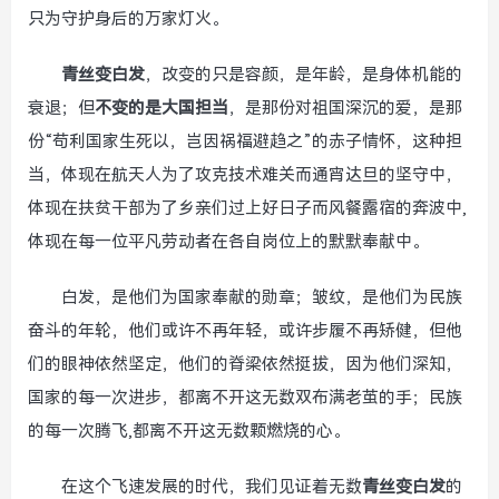
只为守护身后的万家灯火。
青丝变白发
，改变的只是容颜，是年龄，是身体机能的
衰退；但
不变的是大国担当
，是那份对祖国深沉的爱，是那
份“苟利国家生死以，岂因祸福避趋之”的赤子情怀，这种担
当，体现在航天人为了攻克技术难关而通宵达旦的坚守中，
体现在扶贫干部为了乡亲们过上好日子而风餐露宿的奔波中,
体现在每一位平凡劳动者在各自岗位上的默默奉献中。
白发，是他们为国家奉献的勋章；皱纹，是他们为民族
奋斗的年轮，他们或许不再年轻，或许步履不再矫健，但他
们的眼神依然坚定，他们的脊梁依然挺拔，因为他们深知，
国家的每一次进步，都离不开这无数双布满老茧的手；民族
的每一次腾飞,都离不开这无数颗燃烧的心。
在这个飞速发展的时代，我们见证着无数
青丝变白发
的