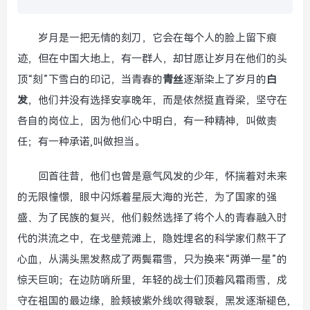
岁月是一把无情的刻刀，它会在每个人的脸上留下痕
迹，但在中国大地上，有一群人，却甘愿让岁月在他们的头
顶“刻”下雪白的印记，当青春的
青丝
逐渐染上了岁月的
白
发
，他们并没有选择安享晚年，而是依然挺直脊梁，坚守在
各自的岗位上，因为他们心中明白，有一种精神，叫做责
任；有一种承诺,叫做担当。
回首往昔，他们也曾是意气风发的少年，怀揣着对未来
的无限憧憬，眼中闪烁着星辰大海的光芒，为了国家的强
盛、为了民族的复兴，他们毅然选择了将个人的青春融入时
代的洪流之中，在戈壁荒滩上，隐姓埋名的科学家们熬干了
心血，从满头黑发熬成了两鬓霜雪，只为换来“两弹一星”的
惊天巨响；在边防哨所里，年轻的战士们顶着风霜雨雪，戍
守在祖国的最边缘，脸颊被紫外线吹得皲裂，黑发逐渐褪色,