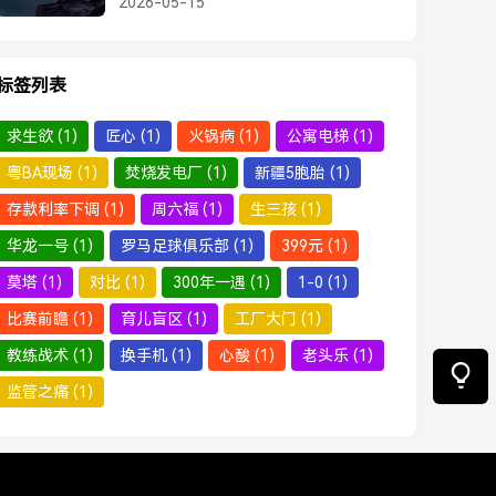
2026-05-15
标签列表
求生欲
(1)
匠心
(1)
火锅病
(1)
公寓电梯
(1)
粤BA现场
(1)
焚烧发电厂
(1)
新疆5胞胎
(1)
存款利率下调
(1)
周六福
(1)
生三孩
(1)
华龙一号
(1)
罗马足球俱乐部
(1)
399元
(1)
莫塔
(1)
对比
(1)
300年一遇
(1)
1-0
(1)
比赛前瞻
(1)
育儿盲区
(1)
工厂大门
(1)
教练战术
(1)
换手机
(1)
心酸
(1)
老头乐
(1)
监管之痛
(1)