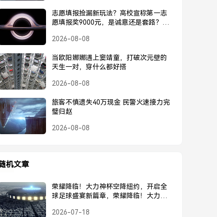
志愿填报捡漏新玩法？高校宣称第一志
愿填报奖9000元，是诚意还是套路？高
校宣称第一志愿奖9000元，是诚意还是
2026-08-08
套路？
当欧阳娜娜遇上窦靖童，打破次元壁的
天生一对，穿什么都好搭
2026-08-08
旅客不慎遗失40万现金 民警火速接力完
璧归赵
2026-08-08
随机文章
荣耀降临！大力神杯空降纽约，开启全
球足球盛宴新篇章，荣耀降临！大力神
杯空降纽约，开启全球足球盛宴新篇章
2026-07-18