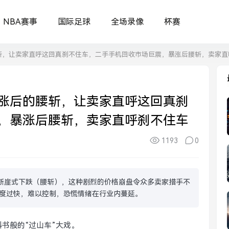
NBA赛事
国际足球
全场录像
杯赛
斩，让卖家直呼这回真刹不住车，二手手机回收市场巨震，暴涨后腰斩，卖家直
涨后的腰斩，让卖家直呼这回真刹
，暴涨后腰斩，卖家直呼刹不住车
1193
0
断崖式下跌（腰斩），这种剧烈的价格崩盘令众多卖家措手不
度过快，难以控制，恐慌情绪在行业内蔓延。
书般的“过山车”大戏。