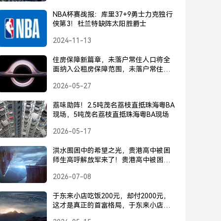
NBA杯赛战报：库里37+9勇士力克独行
侠第3！杜兰特缺阵太阳胜爵士
2024-11-13
住房保障新篇章，未落户常住人口将全
面纳入公租房保障范围，未落户常住人
口将全面纳入公租房保障范围
2026-05-27
荔味助阵！2.5吨茂名荔枝直抵珠海粤BA
现场，5吨茂名荔枝直抵珠海粤BA现场
2026-05-17
洪水围困中的希望之光，贵港高中被困
师生高呼解放军来了！贵港高中被困师
生高呼，解放军来了！
2026-07-08
于东来小店吃饭200元，却付2000元，
这才是真正的首富格局，于东来小店吃
饭豪掷2000元，这才是真正的首富格局