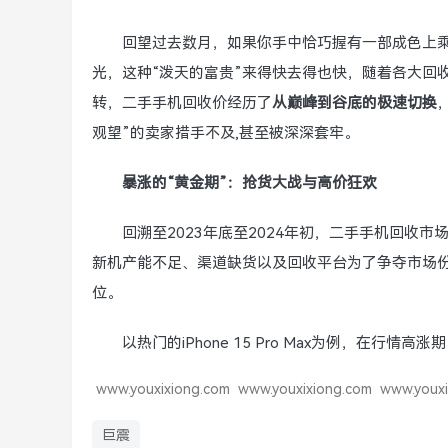
回望过去数月，如果你手中恰巧握有一部成色上乘
光，这种“泼天的富贵”来得快去得也快，随着各大回
转，二手手机回收价经历了
从巅峰到谷底的极速切换
观望”的卖家措手不及,甚至被深深套牢。
暴涨的“黄金期”：抢货大战与高价狂欢
回溯至2023年底至2024年初，二手手机回收
新机产能不足、渠道缺货以及回收平台为了争夺市场份
位。
以热门的iPhone 15 Pro Max为例，在行
www.youxixiong.com
www.youxixiong.com
www.youxi
巨震