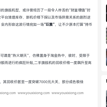
的旗舰机型，或许曾经历了一段令人咋舌的“财富增值”时
收平台清理库存、新机价格下探以及市场供需关系的剧烈逆
，业内形容这波行情宛如一场
“巨震”
，让不少原本打算“持币
市场可谓是“热火朝天”，仿佛置身于淘金热中，彼时，受限于
额而进行的疯狂补贴,二手旗舰机的回收价格一度飙升至高
情高涨期，其回收价甚至一度突破7000元大关，部分成色极佳
xiong.com
www.youxixiong.com
www.youxixiong.com