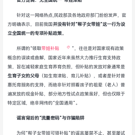
官方定调：无全国统一“带娃津贴”
针对这一网络热点,民政部及各地政府部门纷纷发声，官
方明确表示，目前我国
并没有针对“帮子女带娃”这一行为设
立全国统一的专项补贴政策
。
所谓的“领取
带娃补贴
”，往往是对国家现有政策
概念的误读或曲解，国家近年来虽然大力推行生育支持政
策，旨在减轻家庭生育养育负担，但补贴的发放对象通常是
生育子女的父母
（如生育津贴、育儿补贴），或者是针对普
惠托育服务的支持，而绝非针对照看孩子的祖辈（老人）普
遍发放的现金补贴，部分地方性试点政策虽好，但也仅限于
特定区域，绝非网传的“全国通用”。
谣言背后的“流量密码”与诈骗陷阱
为何“帮子女带娃可领补贴”的谣言屡禁不止，甚至屡试