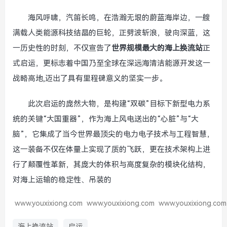
海风呼啸，汽笛长鸣，在浩瀚无垠的蔚蓝海岸边，一艘
满载人类能源科技结晶的巨轮，正劈波斩浪，驶向深蓝，这
一历史性的时刻，不仅宣告了
世界规模最大的海上换流站
正
式启运，更标志着中国乃至全球在深远海清洁能源开发这一
战略高地,迈出了具有里程碑意义的坚实一步。
此次启运的庞然大物，是构建“双碳”目标下新型电力系
统的关键“大国重器”，作为海上风电送出的“心脏”与“大
脑”，它集成了当今世界最顶尖的电力电子技术与工程智慧，
这一装备不仅在体量上实现了质的飞跃，更在技术架构上进
行了颠覆性革新，其庞大的体积与高度复杂的模块化结构，
对海上运输的稳定性、吊装的
www.youxixiong.com
www.youxixiong.com
www.youxixiong.com
海上换流站
启运