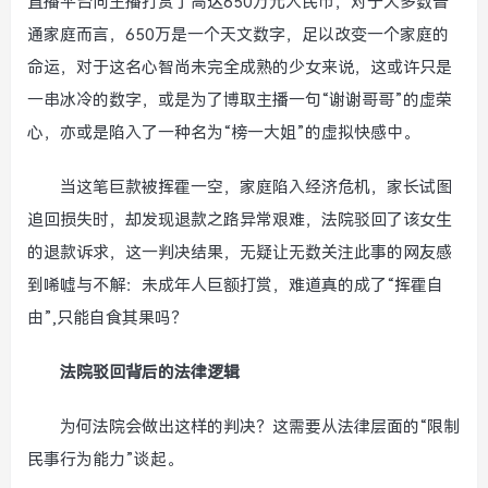
直播平台向主播打赏了高达650万元人民币，对于大多数普
通家庭而言，650万是一个天文数字，足以改变一个家庭的
命运，对于这名心智尚未完全成熟的少女来说，这或许只是
一串冰冷的数字，或是为了博取主播一句“谢谢哥哥”的虚荣
心，亦或是陷入了一种名为“榜一大姐”的虚拟快感中。
当这笔巨款被挥霍一空，家庭陷入经济危机，家长试图
追回损失时，却发现退款之路异常艰难，法院驳回了该女生
的退款诉求，这一判决结果，无疑让无数关注此事的网友感
到唏嘘与不解：未成年人巨额打赏，难道真的成了“挥霍自
由”,只能自食其果吗？
法院驳回背后的法律逻辑
为何法院会做出这样的判决？这需要从法律层面的“限制
民事行为能力”谈起。