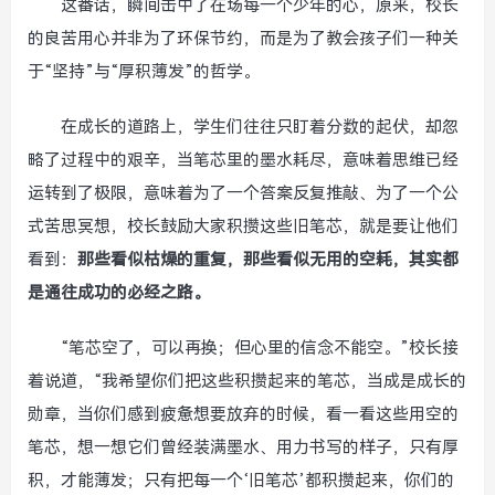
这番话，瞬间击中了在场每一个少年的心，原来，校长
的良苦用心并非为了环保节约，而是为了教会孩子们一种关
于“坚持”与“厚积薄发”的哲学。
在成长的道路上，学生们往往只盯着分数的起伏，却忽
略了过程中的艰辛，当笔芯里的墨水耗尽，意味着思维已经
运转到了极限，意味着为了一个答案反复推敲、为了一个公
式苦思冥想，校长鼓励大家积攒这些旧笔芯，就是要让他们
看到：
那些看似枯燥的重复，那些看似无用的空耗，其实都
是通往成功的必经之路。
“笔芯空了，可以再换；但心里的信念不能空。”校长接
着说道，“我希望你们把这些积攒起来的笔芯，当成是成长的
勋章，当你们感到疲惫想要放弃的时候，看一看这些用空的
笔芯，想一想它们曾经装满墨水、用力书写的样子，只有厚
积，才能薄发；只有把每一个‘旧笔芯’都积攒起来，你们的