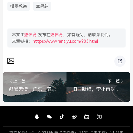
惜墨教诲
空笔芯
本文由
燃体育
发布在
燃体育
，如有疑问，请联系我们。
文章链接：
https://www.rantiyu.com/903.html
上一篇
下一篇
酷暑无情！广东一养鸡场数千只鸡不幸热死，养殖业面临严峻考验
旧曲新唱，李小冉对着那英深情演绎征服，温柔中藏着最狠的征服