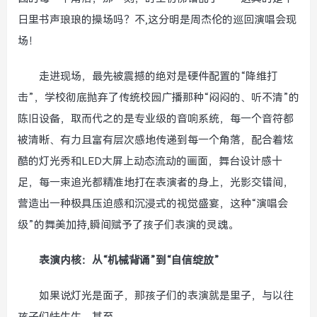
日里书声琅琅的操场吗？不,这分明是周杰伦的巡回演唱会现
场！
走进现场，最先被震撼的绝对是硬件配置的“降维打
击”，学校彻底抛弃了传统校园广播那种“闷闷的、听不清”的
陈旧设备，取而代之的是专业级的音响系统，每一个音符都
被清晰、有力且富有层次感地传递到每一个角落，配合着炫
酷的灯光秀和LED大屏上动态流动的画面，舞台设计感十
足，每一束追光都精准地打在表演者的身上，光影交错间，
营造出一种极具压迫感和沉浸式的视觉盛宴，这种“演唱会
级”的舞美加持,瞬间赋予了孩子们表演的灵魂。
表演内核：从“机械背诵”到“自信绽放”
如果说灯光是面子，那孩子们的表演就是里子，与以往