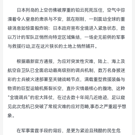
日本列岛的上空仿佛被厚重的铅云死死压住，空气中弥
漫着令人窒息的肃杀与不安，就在刚刚，一则震动全球的重
磅消息如惊雷般炸响：日本政府宣布全境进入紧急状态，数
以万计的军队正悄然向特定区域集结，一场史无前例的军事
与救援行动,正在这片狭长的土地上悄然铺开。
根据最新官方通报，为应对突发性灾难，陆上、海上及
航空自卫队已全面启动最高级别的调兵机制，数万名身披迷
彩的士兵被火速部署至关键战略节点，满载重型救援装备与
物资的巨型运输机撕裂长空，直扑灾情最核心的腹地，这种
“全境调兵”的宏大阵仗，在过去数十年间几近绝迹，足以窥
见此次危机已突破了常规灾难的应对范畴,事态之严重超乎想
象。
在军事雷霆手段的背后，是更为紧迫且残酷的民生危