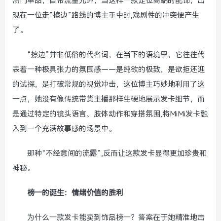
热门单品，自带流量光环，当这样一款定位高端的配饰，出
现在一位走“擦边”路线的博主手中时,戏剧性的冲突便产生
了。
“擦边”并非低俗的代名词，在当下的语境里，它往往代
表着一种极具张力的氛围感——是纯欲的极致，是欲拒还迎
的试探，是打破常规的视觉冲击，这位博主巧妙地利用了这
一点，她没有像传统带货主播那样生硬地展示发卡细节，而
是通过特定的镜头语言、肢体动作和穿搭氛围,将MiMi发卡融
入到一个充满故事感的场景中。
那种“不经意间的流露”,反而让这款发卡显得更加珍贵和
神秘。
榜一的诞生：情绪价值的胜利
为什么一款发卡能卖到饰品榜一？答案在于她精准地击