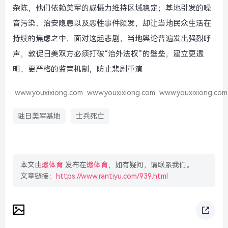
杂陈，他们依赖美军的威慑力维持区域稳定；基地引发的噪
音污染、治安隐患以及恶性事件频发，却让当地民众生活在
持续的焦虑之中，面对这起悲剧，当地舆论普遍发出强烈呼
声，敦促日美双方必须打破“治外法权”的壁垒，建立更透
明、更严格的监管机制，防止悲剧重演
www.youxixiong.com
www.youxixiong.com
www.youxixiong.com
驻日美军基地
士兵死亡
本文由
燃体育
发布在
燃体育
，如有疑问，请联系我们。
文章链接：
https://www.rantiyu.com/939.html