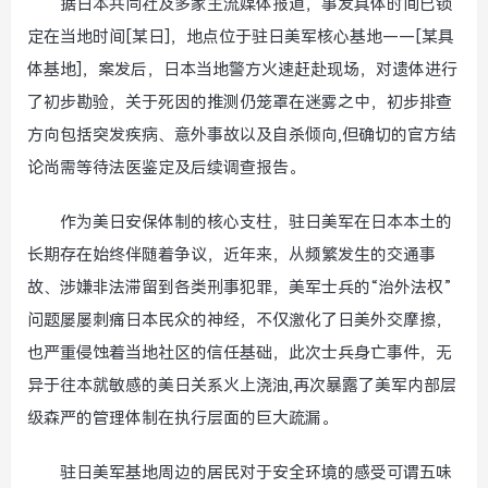
据日本共同社及多家主流媒体报道，事发具体时间已锁
定在当地时间[某日]，地点位于驻日美军核心基地——[某具
体基地]，案发后，日本当地警方火速赶赴现场，对遗体进行
了初步勘验，关于死因的推测仍笼罩在迷雾之中，初步排查
方向包括突发疾病、意外事故以及自杀倾向,但确切的官方结
论尚需等待法医鉴定及后续调查报告。
作为美日安保体制的核心支柱，驻日美军在日本本土的
长期存在始终伴随着争议，近年来，从频繁发生的交通事
故、涉嫌非法滞留到各类刑事犯罪，美军士兵的“治外法权”
问题屡屡刺痛日本民众的神经，不仅激化了日美外交摩擦，
也严重侵蚀着当地社区的信任基础，此次士兵身亡事件，无
异于往本就敏感的美日关系火上浇油,再次暴露了美军内部层
级森严的管理体制在执行层面的巨大疏漏。
驻日美军基地周边的居民对于安全环境的感受可谓五味