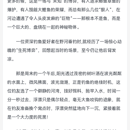
更多时候，这是一场与“未知”的博弈，有人追求鲫鱼草鱼的
爆护，有人觊觎大鲤鱼的荣耀，而总有那么几位“狠人”，在
河边遭遇了令人头皮发麻的“巨物”——那根本不是鱼，而是
一个巨大的、盘绕在一起的神秘物体。
一位资深钓鱼爱好者在野河垂钓时,就经历了一场惊心动
魄的“生死博弈”，回想起当时的场景，至今仍让他后背发
凉。
那是周末的一个午后,阳光透过茂密的树叶洒在波光粼粼
的水面上，微风拂面，波光潋滟，正是钓鱼的绝佳时机，这
位钓友选了一个僻静的河湾，挂好饵料，抛竿入水，时间一
分一秒过去，浮漂只是偶尔轻点，毫无大鱼咬钩的迹象，就
在钓友准备换个窝点时，浮漂突然猛地向下一沉，紧接着就
是一个大力度的死黑！