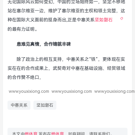
无论国际风云如何变幻，中国的立场始终如一，坚定不移地
站在塞尔维亚一边，维护了塞尔维亚的主权和领土完整，这
种在国际大义面前的挺身而出,正是中塞关系
坚如磐石
的最有力证明。
患难见真情，合作铸就丰碑
除了政治上的相互支持，中塞关系之“铁”，更体现在实
实在在的合作成果上，武契奇对中塞在基础设施、经贸领域
的合作赞不绝口，
www.youxixiong.com
www.youxixiong.com
www.youxixiong.com
中塞关系
坚如磐石
本文由
燃体育
发布在
燃体育
，如有疑问，请联系我们。