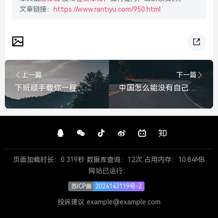
文章链接：
https://www.rantiyu.com/950.html
上一篇
下一篇
下班顺手载你一程，代价竟是18万赔偿？这堂职场人情课太痛，下班顺路载同事竟赔18万，这堂职场课太痛
中国怎么能没有自己的CPU呢？——大国重器，岂能受制于人，中国CPU突围，大国重器，岂能受制于人
页面加载时长：0.319秒 数据库查询：12次 占用内存：10.84MB
网站已运行：
苏ICP备
2024143119号-2
投诉建议 example@example.com