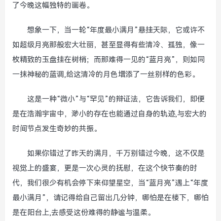
了今晚这幅独特的画卷。
想象一下，当一轮“年度最小满月”悬挂天际，它或许不
如超级月亮那般宏大壮丽，甚至显得有些清冷、孤独，像一
枚精致的玉盘挂在树梢；而那难得一见的“蓝月亮”，则如同
一抹神秘的蓝调,给这清冷的月色增添了一丝别样的色彩。
这是一种“微小”与“罕见”的辩证法，它告诉我们，即便
是在浩瀚宇宙中，渺小的存在也能通过自身的轨迹,与宏大的
时间节点发生奇妙的共振。
如果你错过了昨天的满月，千万别错过今晚，这不仅是
视觉上的盛宴，更是一次心灵的抚慰，在这个快节奏的时
代，我们很少有机会停下来仰望星空，当“蓝月亮”遇上“年度
最小满月”，请记得给自己留出几分钟，哪怕是在楼下，哪怕
是在阳台上,去感受这份难得的静谧与温柔。