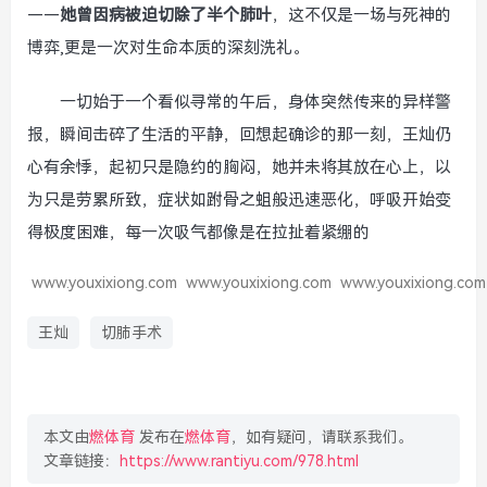
——
她曾因病被迫切除了半个肺叶
，这不仅是一场与死神的
博弈,更是一次对生命本质的深刻洗礼。
一切始于一个看似寻常的午后，身体突然传来的异样警
报，瞬间击碎了生活的平静，回想起确诊的那一刻，王灿仍
心有余悸，起初只是隐约的胸闷，她并未将其放在心上，以
为只是劳累所致，症状如跗骨之蛆般迅速恶化，呼吸开始变
得极度困难，每一次吸气都像是在拉扯着紧绷的
www.youxixiong.com
www.youxixiong.com
www.youxixiong.com
王灿
切肺手术
本文由
燃体育
发布在
燃体育
，如有疑问，请联系我们。
文章链接：
https://www.rantiyu.com/978.html