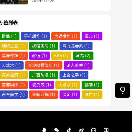
2024-11-25
标签列表
情侣
(1)
手机爆炸
(1)
火锅爆炸
(1)
妻儿
(1)
硬核过夏
(1)
战略困局
(1)
湖北龙卷风
(1)
票房逆跌
(1)
颜值
(1)
BBA
(1)
马龙
(2)
天然水
(1)
长沙网推律所
(1)
呛人的香
(1)
高卢雄鸡
(1)
广西防汛
(1)
上帝之手
(1)
南非国脚
(1)
被虫咬
(1)
大跳水
(1)
群嘲
(1)
东方美学
(1)
景颇刀舞
(1)
淡定
(1)
溺亡
(1)