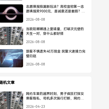
志愿填报捡漏新玩法？高校宣称第一志
愿填报奖9000元，是诚意还是套路？高
校宣称第一志愿奖9000元，是诚意还是
2026-08-08
套路？
当欧阳娜娜遇上窦靖童，打破次元壁的
天生一对，穿什么都好搭
2026-08-08
旅客不慎遗失40万现金 民警火速接力完
璧归赵
2026-08-08
随机文章
网约车里的越界时刻，男子疯狂打探女
乘客隐私，司机多次强行打断，网约车
内男子疯狂打探女乘客隐私，司机多次
2026-04-23
强行打断