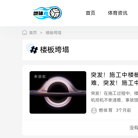
首页
体育资讯
首页
>
楼板垮塌
楼板垮塌
突发！施工中楼
未命名
难，突发！施工
突发！在施工过程中，
机司机不幸遇难，事故
处理工作正在进行。...
燃体育
3个月前
没