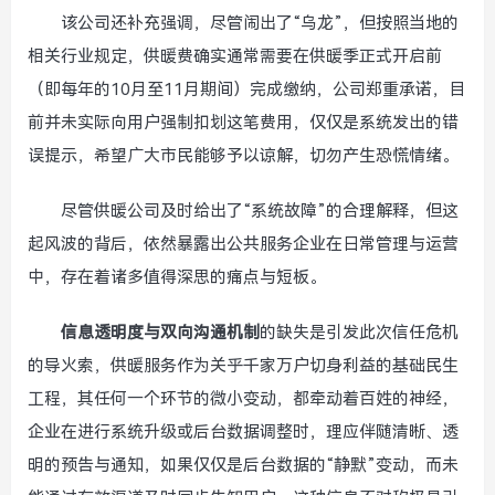
该公司还补充强调，尽管闹出了“乌龙”，但按照当地的
相关行业规定，供暖费确实通常需要在供暖季正式开启前
（即每年的10月至11月期间）完成缴纳，公司郑重承诺，目
前并未实际向用户强制扣划这笔费用，仅仅是系统发出的错
误提示，希望广大市民能够予以谅解，切勿产生恐慌情绪。
尽管供暖公司及时给出了“系统故障”的合理解释，但这
起风波的背后，依然暴露出公共服务企业在日常管理与运营
中，存在着诸多值得深思的痛点与短板。
信息透明度与双向沟通机制
的缺失是引发此次信任危机
的导火索，供暖服务作为关乎千家万户切身利益的基础民生
工程，其任何一个环节的微小变动，都牵动着百姓的神经，
企业在进行系统升级或后台数据调整时，理应伴随清晰、透
明的预告与通知，如果仅仅是后台数据的“静默”变动，而未