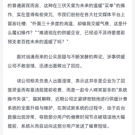
的普通居民而言，这种在三伏天里为未来的温暖“买单”的操
作，实在显得有些突兀，市民们纷纷在各大社交媒体平台上
留言吐槽：“外面三十多度的高温，却催我交暖气费，这是什
么魔幻操作？”“难道现在的供暖企业，已经迫不及待要提前
预支老百姓未来的温暖了吗？”
面对汹涌而来的公众质疑与不断发酵的舆论，涉事供暖
公司不敢怠慢，迅速出面做出了回应。
该公司相关负责人出面澄清，表示这并非是企业为了回
笼资金而有意违规提前收费，而是一起令人啼笑皆非的“系统
操作失误”，据其解释，近期公司正紧锣密鼓地进行供暖计费
系统的全面升级与维护，在测试新系统的过程中，由于后台
数据出现异常，导致部分用户的缴费时间节点被错误地大幅
提前，系统从而自动向这部分用户发送了催费短信。