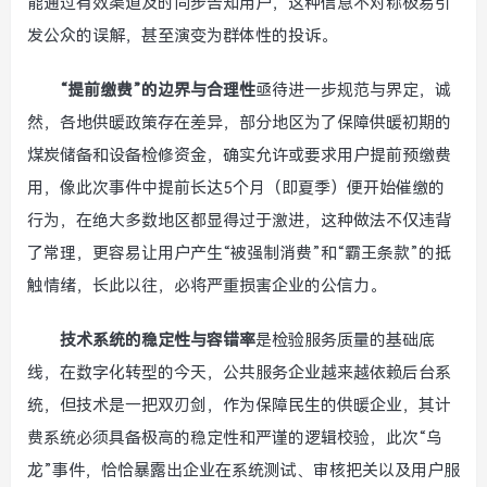
能通过有效渠道及时同步告知用户，这种信息不对称极易引
发公众的误解，甚至演变为群体性的投诉。
“提前缴费”的边界与合理性
亟待进一步规范与界定，诚
然，各地供暖政策存在差异，部分地区为了保障供暖初期的
煤炭储备和设备检修资金，确实允许或要求用户提前预缴费
用，像此次事件中提前长达5个月（即夏季）便开始催缴的
行为，在绝大多数地区都显得过于激进，这种做法不仅违背
了常理，更容易让用户产生“被强制消费”和“霸王条款”的抵
触情绪，长此以往，必将严重损害企业的公信力。
技术系统的稳定性与容错率
是检验服务质量的基础底
线，在数字化转型的今天，公共服务企业越来越依赖后台系
统，但技术是一把双刃剑，作为保障民生的供暖企业，其计
费系统必须具备极高的稳定性和严谨的逻辑校验，此次“乌
龙”事件，恰恰暴露出企业在系统测试、审核把关以及用户服