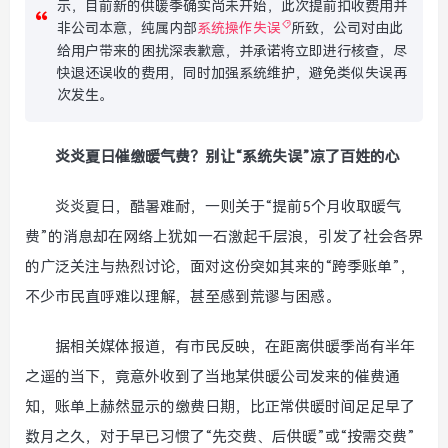
示，目前新的供暖季确实尚未开始，此次提前扣收费用并
非公司本意，纯属内部
系统操作失误
所致，公司对由此
给用户带来的困扰深表歉意，并承诺将立即进行核查，尽
快退还误收的费用，同时加强系统维护，避免类似失误再
次发生。
炎炎夏日催缴暖气费？别让“系统失误”凉了百姓的心
炎炎夏日，酷暑难耐，一则关于“提前5个月收取暖气
费”的消息却在网络上犹如一石激起千层浪，引发了社会各界
的广泛关注与热烈讨论，面对这份突如其来的“跨季账单”，
不少市民直呼难以理解，甚至感到荒谬与困惑。
据相关媒体报道，有市民反映，在距离供暖季尚有半年
之遥的当下，竟意外收到了当地某供暖公司发来的催费通
知，账单上赫然显示的缴费日期，比正常供暖时间足足早了
数月之久，对于早已习惯了“先交费、后供暖”或“按需交费”