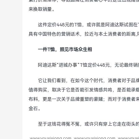
繁打折清库存，导致品牌在消费者心中的定位出现摇摆
来换取销量。
这件定价448元的T恤，或许就是阿迪达斯试图在
具有中国特色的营销话术，拉近与本土消费者的距离,
一件T恤，照见市场众生相
阿迪达斯“进城办事”T恤定价448元，无论最终
它让我们看到，在如今这个时代，消费者对于品
值得购买，取决于它是否能引发情感共鸣，是否能承载
布料，更是一次关于品牌重塑的豪赌；而对于消费者来
金石。
至于这钱花得冤不冤，或许只有穿上它走在街头的
www.youxixiong.com
www.youxixiong.com
www.youxi