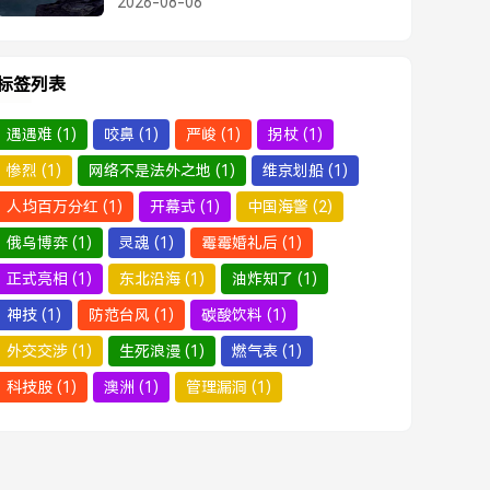
2026-08-06
标签列表
遇遇难
(1)
咬鼻
(1)
严峻
(1)
拐杖
(1)
惨烈
(1)
网络不是法外之地
(1)
维京划船
(1)
人均百万分红
(1)
开幕式
(1)
中国海警
(2)
俄乌博弈
(1)
灵魂
(1)
霉霉婚礼后
(1)
正式亮相
(1)
东北沿海
(1)
油炸知了
(1)
神技
(1)
防范台风
(1)
碳酸饮料
(1)
外交交涉
(1)
生死浪漫
(1)
燃气表
(1)
科技股
(1)
澳洲
(1)
管理漏洞
(1)