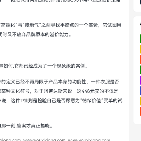
——既想保持高端运动时尚的形象,又不得不通过低价策略
“高端化”与“接地气”之间寻找平衡点的一个实验，它试图用
同时又不放弃品牌原本的溢价能力。
销量如何,它都已经成为了一个现象级的案例。
牌的定义已经不再局限于产品本身的功能性，一件衣服是否
某种文化符号，对于阿迪达斯来说，这448元卖的不仅是
说，这件T恤则是检验自己是否愿意为“情绪价值”买单的试
那一刻,答案才真正揭晓。
xiong.com
www.youxixiong.com
www.youxixiong.com