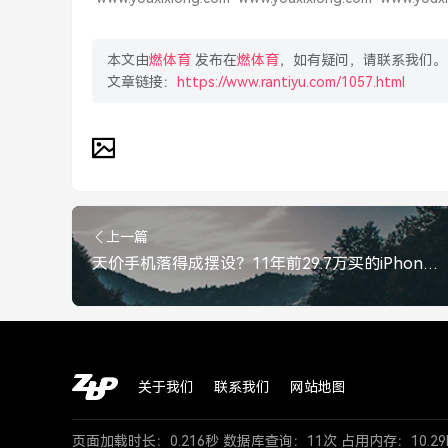
本文由
燃体育
发布在
燃体育
，如有疑问，请联系我们。
文章链接：
https://www.rantiyu.com/1057.html
上一篇
天价手机落得成摆设？11年前29.7万买的iPhone如今沦为废铁，11年前29.7万买的iPhone如今沦为废铁
关于我们
联系我们
网站地图
页面加载时长：0.216秒 数据库查询：11次 占用内存：10.29