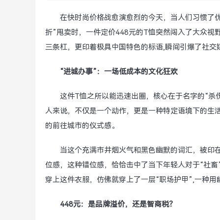
在快时尚价格战愈演愈烈的今天，当人们习惯了
折”甩卖时，一件定价448元的T恤突然闯入了大众视
三条杠，更印着极具中国特色的标语,瞬间引爆了社交
“进城办事”：一场低成本的文化狂欢
这件T恤之所以能迅速出圈，核心在于名字的“杀
人来说，不仅是一个动作，更是一种特定语境下的生活
的前往城市的仪式感。
当这个充满市井烟火气和黑色幽默的词汇，被印在
位感，这种错位感，恰恰击中了当下年轻人对于“社畜
穿上这件衣服，仿佛就穿上了一层“职场护甲”,一种
448元：是品牌溢价，还是智商税？