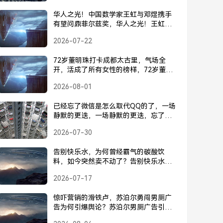
华人之光！中国数学家王虹与邓煜携手
有望问鼎菲尔兹奖，华人之光！王虹邓
煜携手有望问鼎菲尔兹奖
2026-07-22
72岁董明珠打卡成都太古里，气场全
开，活成了所有女性的榜样，72岁董明
珠打卡成都太古里，气场全开活成所有
2026-08-01
女性榜样
已经忘了微信是怎么取代QQ的了，一场
静默的更迭，一场静默的更迭，忘了微
信是如何取代QQ的
2026-07-30
告别快乐水，为何曾经霸气的碳酸饮
料，如今突然卖不动了？告别快乐水，
曾经霸气的碳酸饮料为何突然卖不动
2026-07-17
了？
惊吓营销的滑铁卢，苏泊尔勇闯男厕广
告为何引爆舆论？苏泊尔男厕广告引爆
舆论，惊吓营销为何遭遇滑铁卢？