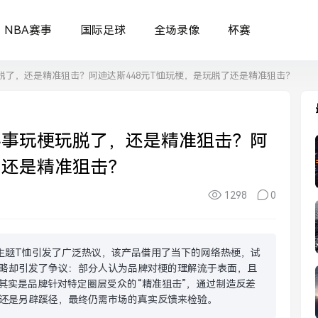
NBA赛事
国际足球
全场录像
杯赛
玩脱了，还是精准狙击？阿迪达斯448元T恤玩梗，是玩脱了还是精准狙击？
办事玩梗玩脱了，还是精准狙击？阿
了还是精准狙击？
1298
0
”主题T恤引发了广泛热议，该产品借用了当下的网络热梗，试
略却引发了争议：部分人认为品牌对梗的理解流于表面，且
其实是品牌针对特定圈层受众的“精准狙击”，通过制造反差
还是另辟蹊径，最终仍需市场的真实反馈来检验。