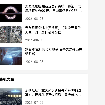
志愿填报捡漏新玩法？高校宣称第一志
愿填报奖9000元，是诚意还是套路？高
校宣称第一志愿奖9000元，是诚意还是
2026-08-08
套路？
当欧阳娜娜遇上窦靖童，打破次元壁的
天生一对，穿什么都好搭
2026-08-08
旅客不慎遗失40万现金 民警火速接力完
璧归赵
2026-08-08
随机文章
悲痛延续！重庆彭水新搜寻确认30名遇
难者，搜救攻坚再传消息，重庆彭水新
搜寻确认30名遇难者，搜救攻坚再传消
2026-07-29
息