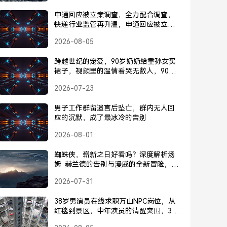
申通回应被立案调查，全力配合调查，
快递行业监管再升温，申通回应被立案
调查，全力配合，快递行业监管升温
2026-08-05
跨越世纪的宠爱，90岁奶奶给重孙女买
裙子，视频里的温情看哭无数人，90岁
奶奶给重孙女买裙子，跨越世纪的宠爱
2026-07-23
看哭无数人
男子工作群留遗言后坠亡，群内无人回
应的沉默，成了最冰冷的告别
2026-08-01
蜘蛛侠，崭新之日好看吗？深度解析汤
姆·赫兰德的告别与漫威的全新冒险，蜘
蛛侠，崭新之日深度解析，汤姆·赫兰德
2026-07-31
的告别与漫威的全新冒险
38岁男演员在线求职万山NPC岗位，从
红毯到景区，中年演员的清醒突围，38
岁男演员求职万山NPC，从红毯到景