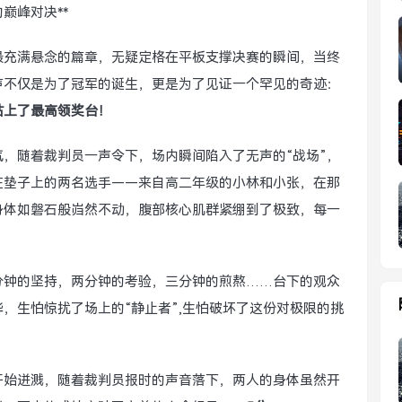
巅峰对决**
最充满悬念的篇章，无疑定格在平板支撑决赛的瞬间，当终
声不仅是为了冠军的诞生，更是为了见证一个罕见的奇迹：
站上了最高领奖台！
，随着裁判员一声令下，场内瞬间陷入了无声的“战场”，
在垫子上的两名选手——来自高二年级的小林和小张，在那
身体如磐石般岿然不动，腹部核心肌群紧绷到了极致，每一
分钟的坚持，两分钟的考验，三分钟的煎熬……台下的观众
，生怕惊扰了场上的“静止者”,生怕破坏了这份对极限的挑
开始迸溅，随着裁判员报时的声音落下，两人的身体虽然开