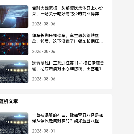
告别大碗豪横，头部餐饮集体盯上小份
菜，一场关于吃好与吃少的商业博弈，
头部餐饮集体转向小份菜，告别大碗豪
2026-08-06
横的商业博弈
邻车长期压线停车，车主怒装钢铁堡
垒，邻居，这下没辙了！邻车长期压
线，车主怒装钢铁堡垒回击，邻居这下
2026-08-06
没辙了！
逆转制胜！王艺迪狂轰11-1横扫伊藤美
诚，彻底击溃对手心理防线，王艺迪11-
1横扫伊藤美诚，逆转制胜击溃心理防线
2026-08-06
随机文章
一首被误解的神曲，魏如萱丑八怪是如
何从争议走向封神的？魏如萱丑八怪，
从误解争议到封神之路
2026-08-01