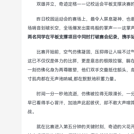
双雄并立，奇迹定格——记校运会平板支撑决赛的
昨日校园运动会的赛场上，最令人屏息凝神、也
场哨音划破长空，全场爆发出雷鸣般的掌声——这掌
两名同学在平板支撑项目中同时打破赛会纪录，携手
比赛开始前，空气仿佛凝固，压抑得让人喘不过气
这已不仅仅是体力的比拼，更是意志的极限拉锯，躺
一刻仿佛化身为两尊雕塑，他们双手交叠抵住额头，
寸肌肉都在无声地呐喊,都在默默地积蓄力量。
时间一分一秒地流逝，仿佛被拉得无限漫长，一
早已看得手心冒汗，加油声此起彼伏，却不敢大声喧哗
战。
就在比赛进入第五分钟的关键时刻，奇迹的火花