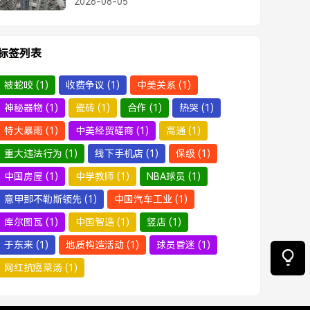
2026-08-05
区，中年演员的清醒突围
标签列表
被蛇咬
(1)
收费争议
(1)
中美关系
(1)
神秘器物
(1)
瓷砖
(1)
合作
(1)
热哭
(1)
特大暴雨
(1)
中美经贸磋商
(1)
高通
(1)
重大违法行为
(1)
线下手机店
(1)
保级
(1)
中国房屋
(1)
中学教师
(1)
NBA球员
(1)
意甲那不勒斯领先
(1)
中国汽车工业
(1)
库尔图瓦
(1)
中国智造
(1)
竖店
(1)
于东来
(1)
地质构造活动
(1)
球员昏迷
(1)
网红抗癌菜汤
(1)