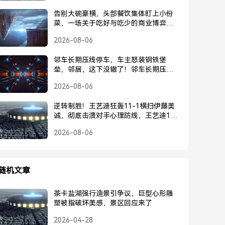
告别大碗豪横，头部餐饮集体盯上小份
菜，一场关于吃好与吃少的商业博弈，
头部餐饮集体转向小份菜，告别大碗豪
2026-08-06
横的商业博弈
邻车长期压线停车，车主怒装钢铁堡
垒，邻居，这下没辙了！邻车长期压
线，车主怒装钢铁堡垒回击，邻居这下
2026-08-06
没辙了！
逆转制胜！王艺迪狂轰11-1横扫伊藤美
诚，彻底击溃对手心理防线，王艺迪11-
1横扫伊藤美诚，逆转制胜击溃心理防线
2026-08-06
随机文章
茶卡盐湖强行造景引争议，巨型心形雕
塑被指破坏美感，景区回应来了
2026-04-28