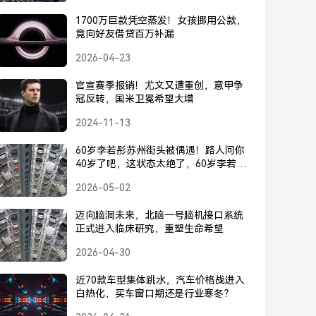
1700万巨款凭空蒸发！女孩挪用公款，
竟向好友借贷百万补漏
2026-04-23
官宣赛季报销！尤文又遭重创，意甲争
冠反转，国米卫冕希望大增
2024-11-13
60岁李若彤苏州街头被偶遇！路人问你
40岁了吧，这状态太绝了，60岁李若彤
苏州街头被偶遇！路人问是不是40岁，
2026-05-02
这状态太绝了
迈向脑洞未来，北脑一号脑机接口系统
正式进入临床研究，重塑生命希望
2026-04-30
近70款车型集体跳水，汽车价格战进入
白热化，买车窗口期还是行业寒冬？