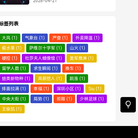
2026-04-21
标签列表
大风
(1)
气象台
(1)
严查
(1)
外卖降温
(1)
偷水果
(1)
萨维尔十字军
(1)
山火
(1)
硬控
(1)
杜莎夫人蜡像馆
(1)
美军推演
(1)
留学人数
(1)
求生瞬间
(1)
换车
(1)
蛙类新物种
(1)
高薪挖人
(1)
跳涨
(1)
排面拉满
(1)
幸福
(1)
深圳小区
(1)
Siu
(1)
中央大街
(1)
局势
(1)
拒赔
(1)
少林足球
(1)
王俊凯
(1)