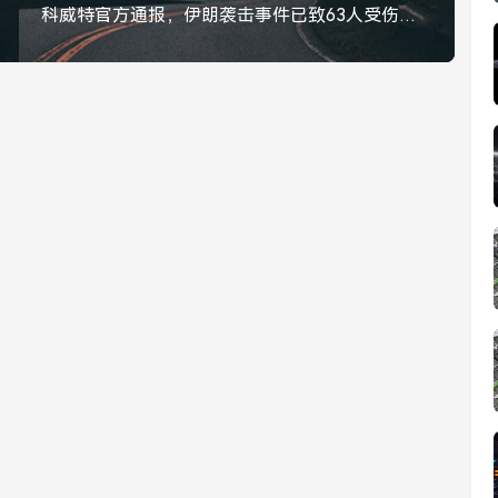
科威特官方通报，伊朗袭击事件已致63人受伤，地区紧张局势再升级，伊朗袭击事件致63人受伤！科威特官方通报，地区紧张局势再升级