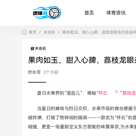
首页
体育资讯
首页
/
未命名
/
果肉如玉，甜入心脾，荔枝龙眼杂交新品
未命名
果肉如玉，甜入心脾，荔枝龙眼
燃体育
2个月前
夏日水果界的“混血儿”：揭秘“
怀石
”
荔枝龙
当夏日的蝉鸣与烈日交织，水果市场的舞台便属于
磅炸弹，打破了物种间的隔阂——一款名为“怀石”的
碰撞，更是一场重新定义东方甜蜜的味蕾革命,为水果