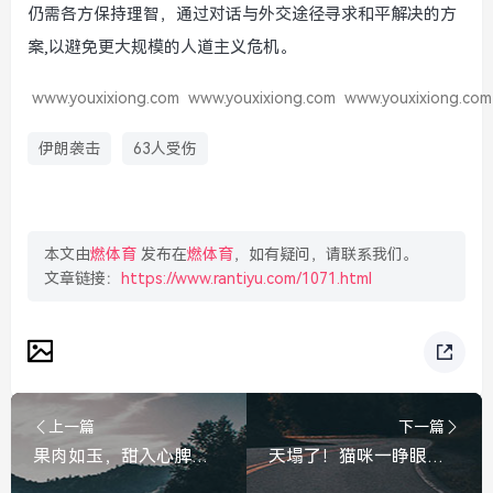
仍需各方保持理智，通过对话与外交途径寻求和平解决的方
案,以避免更大规模的人道主义危机。
www.youxixiong.com
www.youxixiong.com
www.youxixiong.com
伊朗袭击
63人受伤
本文由
燃体育
发布在
燃体育
，如有疑问，请联系我们。
文章链接：
https://www.rantiyu.com/1071.html
上一篇
下一篇
果肉如玉，甜入心脾，荔枝龙眼杂交新品种怀石来了
天塌了！猫咪一睁眼发现自己趴错主人，那表情亮了