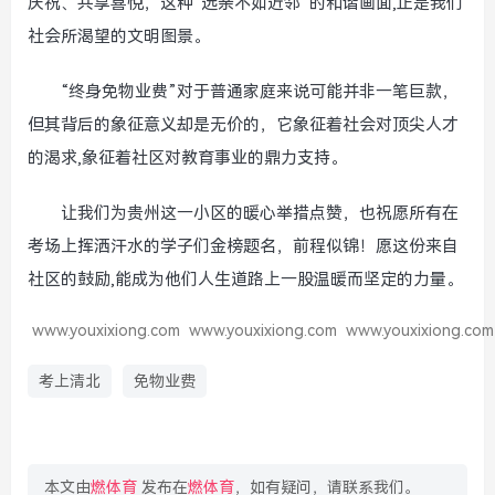
庆祝、共享喜悦，这种“远亲不如近邻”的和谐画面,正是我们
社会所渴望的文明图景。
“终身免物业费”对于普通家庭来说可能并非一笔巨款，
但其背后的象征意义却是无价的，它象征着社会对顶尖人才
的渴求,象征着社区对教育事业的鼎力支持。
让我们为贵州这一小区的暖心举措点赞，也祝愿所有在
考场上挥洒汗水的学子们金榜题名，前程似锦！愿这份来自
社区的鼓励,能成为他们人生道路上一股温暖而坚定的力量。
www.youxixiong.com
www.youxixiong.com
www.youxixiong.com
考上清北
免物业费
本文由
燃体育
发布在
燃体育
，如有疑问，请联系我们。