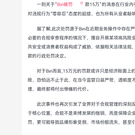
一则关于“
Bin被罚
款15万”的消息在行业
对违规行为“零容忍”态度的延续，也为所有从业者敲
据了解,此次处罚源于Bin在近期业务操作中存在
必要的合规审查程序的情况下，擅自开展某项高风险
共安全或消费者权益构成了威胁，依据相关法律法规，
款的行政处罚决定。
对于Bin而言,15万元的罚款或许只是经济账面
险，恐怕远不止于此，在当今监管日益严苛、透明度
理，最终都将付出惨痛的代价。
此次事件也再次引发了业界对于合规管理的深刻反
于核心位置，合规不是束缚发展的枷锁，而是保障企
罚，更可能导致品牌形象受损、市场份额流失，甚至