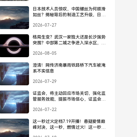
日本技术人员惊叹，中国螺丝为何顺滑
如丝？揭秘背后的制造工艺升级，日本
技术人员惊叹中国螺丝顺滑如丝，揭秘
2026-07-27
背后制造工艺升级
格局生变？武汉一家独大还是长沙强势
突围？中部第二城之争进入深水区，武
汉一家独大还是长沙强势突围？中部第
2026-08-05
二城之争进入深水区
澄清！网传济南暴雨铁路桥下汽车被淹
系不实信息
2026-07-29
证监会，将主动回应市场关切，强化监
管服务效能，提振市场信心，证监会，
主动回应关切，强化监管服务效能，提
2026-07-22
振市场信心
这一秒过火定档7.19开播！悬疑爱情巅
峰对决，这一秒，燃情过火！这一秒过
火定档7.19开播！悬疑爱情巅峰对决燃