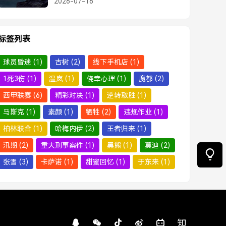
2026-07-18
情来袭
标签列表
球员昏迷
(1)
古树
(2)
线下手机店
(1)
1死3伤
(1)
温岚
(1)
侥幸心理
(1)
魔都
(2)
西甲联赛
(6)
精彩对决
(1)
逆转取胜
(1)
马斯克
(1)
素颜
(1)
牺牲
(2)
违规作业
(1)
柏林联合
(1)
哈梅内伊
(2)
王者归来
(1)
汛期
(2)
重大刑事案件
(1)
黑熊
(1)
莫迪
(2)
张雪
(3)
卡萨诺
(1)
甜蜜回忆
(1)
于东来
(1)