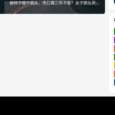
被柿子砸中额头，伤口竟三年不愈？女子额头长怪病，医生提醒，切勿忽视，被柿子砸中额头竟成病灶？女子伤口三年不愈，医生紧急提醒