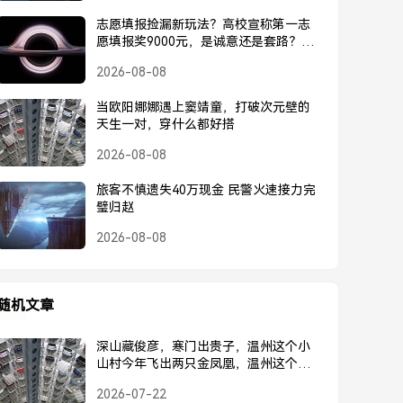
志愿填报捡漏新玩法？高校宣称第一志
愿填报奖9000元，是诚意还是套路？高
校宣称第一志愿奖9000元，是诚意还是
2026-08-08
套路？
当欧阳娜娜遇上窦靖童，打破次元壁的
天生一对，穿什么都好搭
2026-08-08
旅客不慎遗失40万现金 民警火速接力完
璧归赵
2026-08-08
随机文章
深山藏俊彦，寒门出贵子，温州这个小
山村今年飞出两只金凤凰，温州这个小
山村今年飞出两只金凤凰
2026-07-22