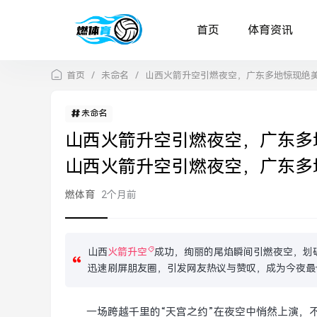
首页
体育资讯
首页
/
未命名
/
山西火箭升空引燃夜空，广东多地惊现绝
未命名
山西火箭升空引燃夜空，广东多
山西火箭升空引燃夜空，广东多
燃体育
2个月前
山西
火箭升空
成功，绚丽的尾焰瞬间引燃夜空，划
迅速刷屏朋友圈，引发网友热议与赞叹，成为今夜最
一场跨越千里的“天宫之约”在夜空中悄然上演，