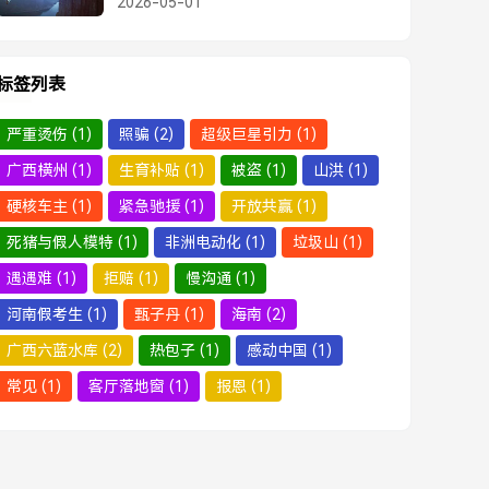
2026-05-01
标签列表
严重烫伤
(1)
照骗
(2)
超级巨星引力
(1)
广西横州
(1)
生育补贴
(1)
被盗
(1)
山洪
(1)
硬核车主
(1)
紧急驰援
(1)
开放共赢
(1)
死猪与假人模特
(1)
非洲电动化
(1)
垃圾山
(1)
遇遇难
(1)
拒赔
(1)
慢沟通
(1)
河南假考生
(1)
甄子丹
(1)
海南
(2)
广西六蓝水库
(2)
热包子
(1)
感动中国
(1)
常见
(1)
客厅落地窗
(1)
报恩
(1)