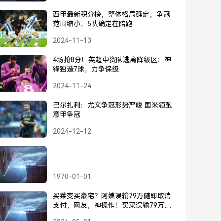
西甲最新积分榜，整体格局确定，争冠
范围缩小，5队确定在陪跑
2024-11-13
4场抢8分！英超中资队逃离降级区：神
锋独造7球，力争保级
2024-11-24
巴尔扎利：尤文争冠形势严峻 国米领跑
意甲争冠
2024-12-12
1970-01-01
买菜变买豪宅？阿姨误输79万随即取消
支付，网友，神操作！买菜误输79万？
阿姨神操作秒退，网友，神操作！