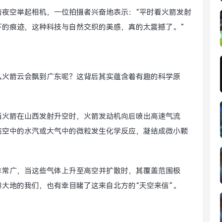
着夜空举起相机，一位拍摄者兴奋地表示：“平时看火箭发射
下的痕迹，这种科技与自然交织的美感，真的太震撼了。”
么火箭云会飘到广东呢？这背后其实蕴含着有趣的科学原
，当火箭在山西发射升空时，火箭发动机向后喷出高速气流
高空中的水汽或大气中的微粒发生化学反应，凝结成微小颗
非常广，当这些气体上升至高空并扩散时，其覆盖范围极
大地的我们，也有幸目睹了这来自北方的“天空来信”。