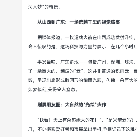
河入梦”的奇景。
从山西到广东：一场跨越千里的视觉盛宴
据媒体报道，一枚运载火箭在山西成功发射升空
令人惊叹的是，这场科技与力量的展示，在几个小时后
事发当晚，广东多地——包括广州、深圳、珠海
了一朵巨大的、绚烂的“云”，这并非普通的积雨云，
散，呈现出扇形或椭圆形的绚丽光彩，仿佛一朵巨大
如梦似幻,美得令人窒息。
刷屏朋友圈：大自然的“光绘”杰作
“快看！天上有朵超级大的花！”、“是火箭云吗
屏，不少摄影爱好者和市民拿出手机,争相记录下这难