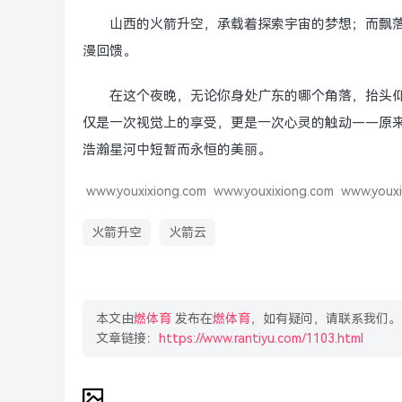
山西的火箭升空，承载着探索宇宙的梦想；而飘落
漫回馈。
在这个夜晚，无论你身处广东的哪个角落，抬头
仅是一次视觉上的享受，更是一次心灵的触动——原来
浩瀚星河中短暂而永恒的美丽。
www.youxixiong.com
www.youxixiong.com
www.youxi
火箭升空
火箭云
本文由
燃体育
发布在
燃体育
，如有疑问，请联系我们。
文章链接：
https://www.rantiyu.com/1103.html