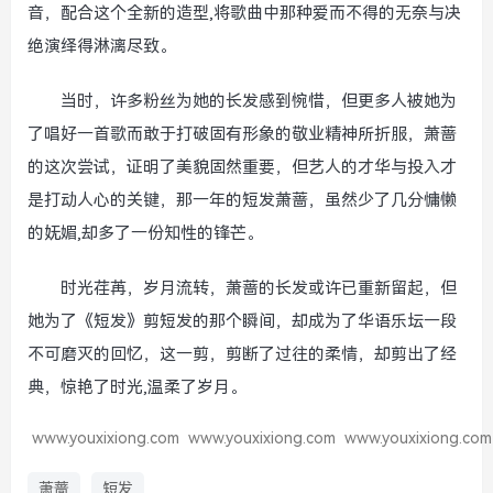
音，配合这个全新的造型,将歌曲中那种爱而不得的无奈与决
绝演绎得淋漓尽致。
当时，许多粉丝为她的长发感到惋惜，但更多人被她为
了唱好一首歌而敢于打破固有形象的敬业精神所折服，萧蔷
的这次尝试，证明了美貌固然重要，但艺人的才华与投入才
是打动人心的关键，那一年的短发萧蔷，虽然少了几分慵懒
的妩媚,却多了一份知性的锋芒。
时光荏苒，岁月流转，萧蔷的长发或许已重新留起，但
她为了《短发》剪短发的那个瞬间，却成为了华语乐坛一段
不可磨灭的回忆，这一剪，剪断了过往的柔情，却剪出了经
典，惊艳了时光,温柔了岁月。
www.youxixiong.com
www.youxixiong.com
www.youxixiong.com
萧蔷
短发