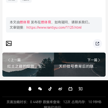
本文由
燃体育
发布在
燃体育
，如有疑问，请联系我们。
文章链接：
https://www.rantiyu.com/1125.html
上一篇
下一篇
红土之巅的绽放，安德列娃加冕2026年法网女单冠军，安德列娃加冕2026年法网女单冠军
天价挂号费背后的隐忧，上海一医院妇科专家号为何能卖到5000元？上海妇科专家号5000元天价，背后隐忧何在？
页面加载时长：0.448秒 数据库查询：12次 占用内存：10.98MB
网站已运行：