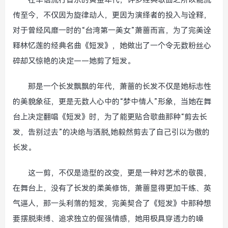
在华语流行音乐的黄金年代，许多经典歌曲之所以能流
传至今，不仅因为旋律动人，更因为演绎者的投入与诠释，
对于曾经风靡一时的“台湾第一美女”萧蔷而言，为了完美诠
释林忆莲的经典名曲《短发》，她做出了一个令无数粉丝心
碎却又惊艳的决定——她剪了短发。
那是一个长发飘飘的年代，萧蔷的长发不仅是她标志性
的美貌象征，更是无数人心中的“梦中情人”形象，当她在舞
台上决定翻唱《短发》时，为了能更贴合歌曲那种“剪去长
发，告别过去”的决绝与洒脱,她毅然剪去了自己引以为傲的
长发。
这一剪，不仅是造型的改变，更是一种对艺术的敬畏，
在舞台上，没有了长发的柔美修饰，萧蔷显得更加干练、英
气逼人，那一头利落的短发，完美契合了《短发》中那种想
要摆脱束缚、追求独立的倔强情感，她用极具穿透力的嗓