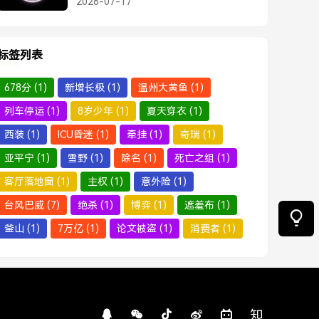
2026-07-17
标签列表
678分
(1)
新增长极
(1)
温州大黄鱼
(1)
列车停运
(1)
8岁少年
(1)
夏天穿衣
(1)
西装
(1)
ICU昏迷
(1)
牵挂
(1)
奇瑞
(1)
亚平宁
(1)
雪野
(1)
除名
(1)
死亡之组
(1)
客厅落地窗
(1)
主权
(1)
意外险
(1)
台风巴威
(7)
绝杀
(1)
博弈
(1)
遮羞布
(1)
釜山
(1)
7万亿
(1)
论文被盗
(1)
消费者
(1)