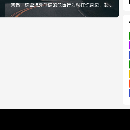
警惕！这些境外间谍的危险行为就在你身边，发现请立即举报！警惕！境外间谍危险行为就在身边，发现请立即举报