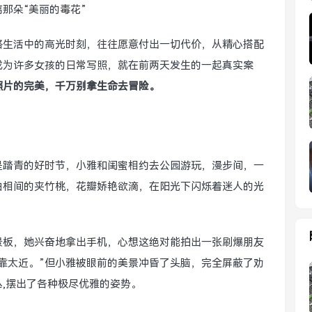
那朵“美丽的毒花”
格生活中的高光时刻，往往愿意付出一切代价，从精心搭配
成为许多女孩的日常写照，就在前两天发生的一起真实案
照片的完美，千万别拿生命去冒险。
是踏青的好时节，小雅和闺蜜相约去公园游玩，漫步间，一
白相间的夹竹桃，花瓣娇艳欲滴，在阳光下闪烁着迷人的光
景板，她兴奋地拿出手机，心想这绝对能拍出一张刷爆朋友
靠太近。”但小雅被眼前的美景冲昏了头脑，完全屏蔽了劝
,摆出了各种极尽优雅的姿势。