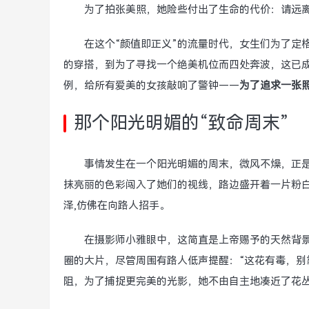
为了拍张美照，她险些付出了生命的代价：请远离
在这个“颜值即正义”的流量时代，女生们为了定
的穿搭，到为了寻找一个绝美机位而四处奔波，这已
例，给所有爱美的女孩敲响了警钟——
为了追求一张
那个阳光明媚的“致命周末”
事情发生在一个阳光明媚的周末，微风不燥，正
抹亮丽的色彩闯入了她们的视线，路边盛开着一片粉
泽,仿佛在向路人招手。
在摄影师小雅眼中，这简直是上帝赐予的天然背
圈的大片，尽管周围有路人低声提醒：“这花有毒，别
阻，为了捕捉更完美的光影，她不由自主地凑近了花丛