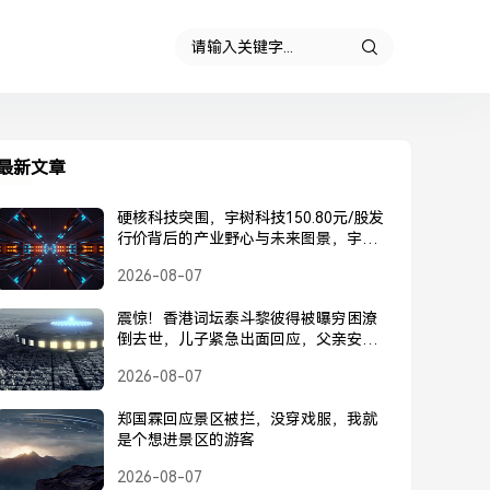
最新文章
硬核科技突围，宇树科技150.80元/股发
行价背后的产业野心与未来图景，宇树
科技150.80元/股发行价，硬核科技突围
2026-08-07
背后的产业野心与未来图景
震惊！香港词坛泰斗黎彼得被曝穷困潦
倒去世，儿子紧急出面回应，父亲安
好，并未离世，黎彼得被曝去世？儿子
2026-08-07
紧急回应，父亲安好并未离世
郑国霖回应景区被拦，没穿戏服，我就
是个想进景区的游客
2026-08-07