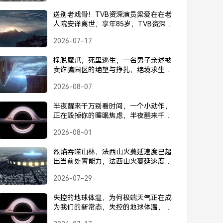
送别老戏骨！TVB资深演员梁爱在在老
人院安详离世，享年85岁，TVB资深演
员梁爱在安详离世，享年85岁
2026-07-17
挣脱魔爪，死里逃生，一名男子亲述被
卖诈骗园区的绝望与挣扎，绝境求生！
男子亲述被卖诈骗园区的绝望与挣扎
2026-08-07
半夜醒来千万别看时间，一个小动作，
正在毁掉你的睡眠焦虑，半夜醒来千万
别看时间，毁掉睡眠焦虑的小动作
2026-08-01
烈焰吞噬山林，法西山火蔓延速度已超
出当前处置能力，法西山火蔓延速度超
出当前处置能力，形势严峻
2026-07-29
失控的地球体温，为何极端天气正在成
为我们的新常态，失控的地球体温，为
何极端天气正在成为我们的新常态