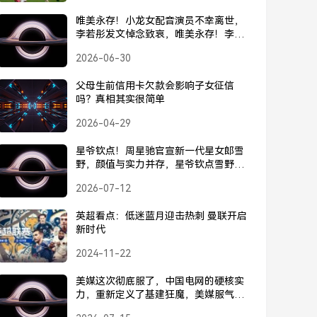
唯美永存！小龙女配音演员不幸离世，
李若彤发文悼念致哀，唯美永存！李若
彤发文悼念离世的小龙女配音演员
2026-06-30
父母生前信用卡欠款会影响子女征信
吗？真相其实很简单
2026-04-29
星爷钦点！周星驰官宣新一代星女郎雪
野，颜值与实力并存，星爷钦点雪野！
周星驰官宣新一代星女郎，颜值与实力
2026-07-12
并存
英超看点：低迷蓝月迎击热刺 曼联开启
新时代
2024-11-22
美媒这次彻底服了，中国电网的硬核实
力，重新定义了基建狂魔，美媒服气，
中国电网硬核实力，重新定义基建狂魔