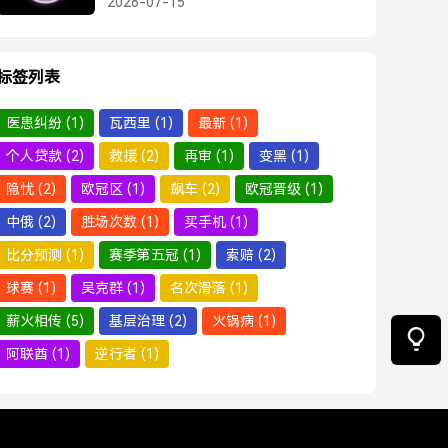
2026-07-15
标签列表
医患纠纷
(1)
瓦西里
(1)
最新
(1)
个人贷款
(2)
救援
(2)
再审
(1)
变黑
(1)
隐忧
(2)
欧冠区
(1)
飙车
(2)
欧冠晋级
(1)
中俄
(2)
胜场次数
(1)
买手机
(1)
比分预测
(1)
赛季第五冠
(1)
索赔
(2)
球赛
(1)
吴克群
(1)
名次滑落
(1)
薪火相传
(5)
基层治理
(2)
火锅病
(1)
阿联酋
(1)
逆行者
(1)