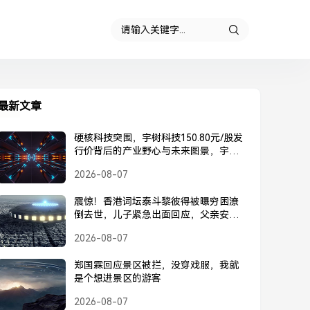
最新文章
硬核科技突围，宇树科技150.80元/股发
行价背后的产业野心与未来图景，宇树
科技150.80元/股发行价，硬核科技突围
2026-08-07
背后的产业野心与未来图景
震惊！香港词坛泰斗黎彼得被曝穷困潦
倒去世，儿子紧急出面回应，父亲安
好，并未离世，黎彼得被曝去世？儿子
2026-08-07
紧急回应，父亲安好并未离世
郑国霖回应景区被拦，没穿戏服，我就
是个想进景区的游客
2026-08-07