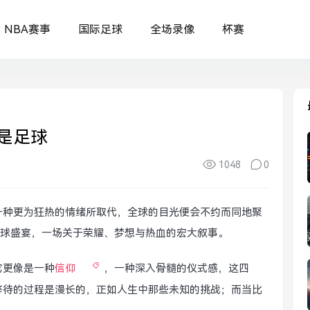
NBA赛事
国际足球
全场录像
杯赛
是足球
1048
0
一种更为狂热的情绪所取代，全球的目光便会不约而同地聚
球盛宴，一场关于荣耀、梦想与热血的宏大叙事。
它更像是一种
信仰
，一种深入骨髓的仪式感，这四
等待的过程是漫长的，正如人生中那些未知的挑战；而当比