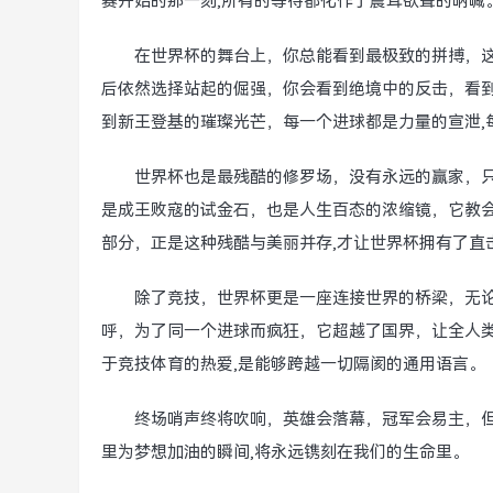
赛开始的那一刻,所有的等待都化作了震耳欲聋的呐喊
在世界杯的舞台上，你总能看到最极致的拼搏，这
后依然选择站起的倔强，你会看到绝境中的反击，看
到新王登基的璀璨光芒，每一个进球都是力量的宣泄,
世界杯也是最残酷的修罗场，没有永远的赢家，
是成王败寇的试金石，也是人生百态的浓缩镜，它教
部分，正是这种残酷与美丽并存,才让世界杯拥有了直
除了竞技，世界杯更是一座连接世界的桥梁，无
呼，为了同一个进球而疯狂，它超越了国界，让全人
于竞技体育的热爱,是能够跨越一切隔阂的通用语言。
终场哨声终将吹响，英雄会落幕，冠军会易主，
里为梦想加油的瞬间,将永远镌刻在我们的生命里。