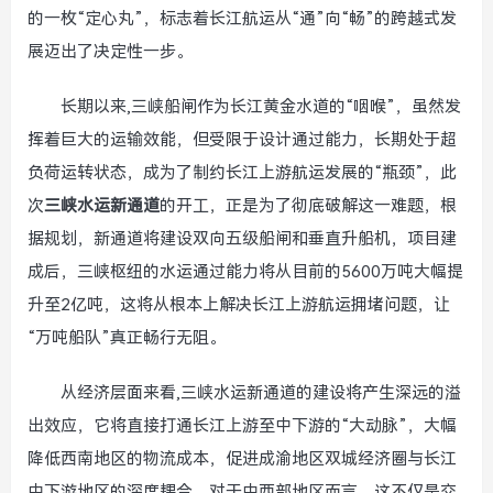
的一枚“定心丸”，标志着长江航运从“通”向“畅”的跨越式发
展迈出了决定性一步。
长期以来,三峡船闸作为长江黄金水道的“咽喉”，虽然发
挥着巨大的运输效能，但受限于设计通过能力，长期处于超
负荷运转状态，成为了制约长江上游航运发展的“瓶颈”，此
次
三峡水运新通道
的开工，正是为了彻底破解这一难题，根
据规划，新通道将建设双向五级船闸和垂直升船机，项目建
成后，三峡枢纽的水运通过能力将从目前的5600万吨大幅提
升至2亿吨，这将从根本上解决长江上游航运拥堵问题，让
“万吨船队”真正畅行无阻。
从经济层面来看,三峡水运新通道的建设将产生深远的溢
出效应，它将直接打通长江上游至中下游的“大动脉”，大幅
降低西南地区的物流成本，促进成渝地区双城经济圈与长江
中下游地区的深度耦合，对于中西部地区而言，这不仅是交