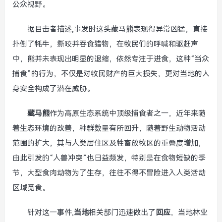
公众视野。
据目击者描述,事发时这头藏马熊表现得异常凶猛，直接
扑倒了牦牛，撕咬并吞食猎物，在牧民们的呼喊和驱赶声
中，熊并未表现出明显的退缩，依然专注于进食，这种“当众
捕食”的行为，不仅是对牧民财产的巨大损失，更对当地的人
身安全构成了潜在威胁。
藏马熊
作为高原生态系统中顶级捕食者之一，近年来随
着生态环境的改善，种群数量有所回升，随着野生动物活动
范围的扩大，其与人类居住区及牲畜放牧区的重叠度增加，
由此引发的“人兽冲突”也日益频发，特别是在食物短缺的季
节，大型食肉动物为了生存，往往不得不冒险进入人类活动
区域觅食。
针对这一事件,
当地
相关部门迅速做出了
回应
，当地林业