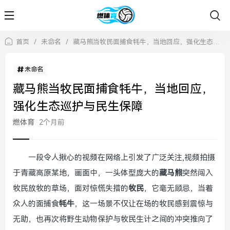
首页
/
未命名
/
藏马熊当牧民面捕食牦牛，当地回应，强化生态巡护与民生保障
未命名
藏马熊当牧民面捕食牦牛，当地回应，
强化生态巡护与民生保障
燃体育
2个月前
一段令人揪心的视频在网络上引发了广泛关注,视频拍摄
于青藏高原某地，画面中，一头体型庞大的
藏马熊
突然闯入
牧民放牧的草场，面对惊慌失措的
牧民
，它毫无顾忌，当着
众人的面捕食
牦牛
，这一场景不仅让在场的牧民感到震惊与
无助，也再次将野生动物保护与牧民生计之间的冲突推向了