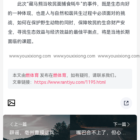
此次“藏马熊当牧民面捕食牦牛”的事件，既是生态向好
的一种体现，也是人与自然和谐共生过程中必须面对的挑
战，如何在保护野生动物的同时，保障牧民的生命财产安
全，寻找生态效益与经济效益的最佳平衡点，将是当地长期
面临的课题。
www.youxixiong.com
www.youxixiong.com
www.youxixiong.com
本文由
燃体育
发布在
燃体育
，如有疑问，请联系我们。
文章链接：
https://www.rantiyu.com/1195.html
上一篇
下一篇
辟谣，亳州曹操运兵道大开挖系谣言，实为保护性修缮与智慧升级
嘴巴合不上了，但心必须合上，高考前的一场断骨意外