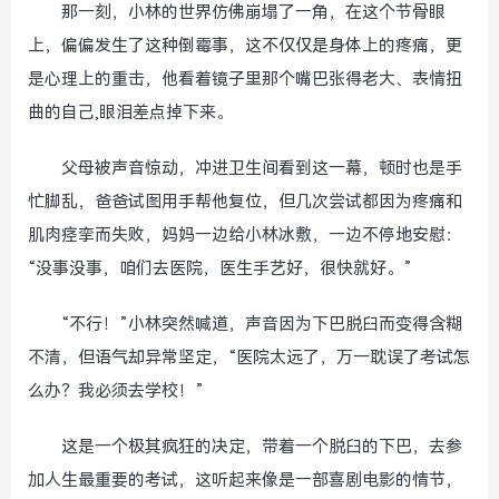
那一刻，小林的世界仿佛崩塌了一角，在这个节骨眼
上，偏偏发生了这种倒霉事，这不仅仅是身体上的疼痛，更
是心理上的重击，他看着镜子里那个嘴巴张得老大、表情扭
曲的自己,眼泪差点掉下来。
父母被声音惊动，冲进卫生间看到这一幕，顿时也是手
忙脚乱，爸爸试图用手帮他复位，但几次尝试都因为疼痛和
肌肉痉挛而失败，妈妈一边给小林冰敷，一边不停地安慰：
“没事没事，咱们去医院，医生手艺好，很快就好。”
“不行！”小林突然喊道，声音因为下巴脱臼而变得含糊
不清，但语气却异常坚定，“医院太远了，万一耽误了考试怎
么办？我必须去学校！”
这是一个极其疯狂的决定，带着一个脱臼的下巴，去参
加人生最重要的考试，这听起来像是一部喜剧电影的情节，