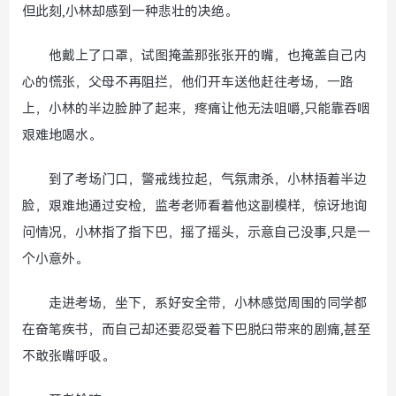
但此刻,小林却感到一种悲壮的决绝。
他戴上了口罩，试图掩盖那张张开的嘴，也掩盖自己内
心的慌张，父母不再阻拦，他们开车送他赶往考场，一路
上，小林的半边脸肿了起来，疼痛让他无法咀嚼,只能靠吞咽
艰难地喝水。
到了考场门口，警戒线拉起，气氛肃杀，小林捂着半边
脸，艰难地通过安检，监考老师看着他这副模样，惊讶地询
问情况，小林指了指下巴，摇了摇头，示意自己没事,只是一
个小意外。
走进考场，坐下，系好安全带，小林感觉周围的同学都
在奋笔疾书，而自己却还要忍受着下巴脱臼带来的剧痛,甚至
不敢张嘴呼吸。