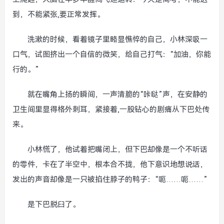
到，不能紧张,要正常发挥。
洗漱的时候，看着镜子里略显憔悴的自己，小林深吸一
口气，试图挤出一个自信的微笑，给自己打气：“加油，你能
行的。”
就在嘴角上扬的瞬间，一声清脆的“咔哒”声，在安静的
卫生间里显得格外刺耳，紧接着,一股钻心的剧痛从下巴处传
来。
小林慌了，他试着把嘴闭上，但下巴却像是一个不听话
的零件，卡在了半空中，根本合不拢，他下意识地想说话，
发出的声音却像是一只被掐住脖子的鸭子：“呃……呃……”
是下巴脱臼了。