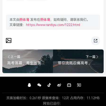
本文由
燃体育
发布在
燃体育
，如有疑问，请联系我们。
文章链接：
https://www.rantiyu.com/1222.html
上一篇
下一篇
高考落幕，考生当面给辞职陪读的母亲深深鞠了一躬，妈，谢谢您，您辛苦了
带引流瓶忍痛高考，考完那一刻去吸氧，这一路，你比想象中更勇敢
页面加载时长：0.261秒 数据库查询：12次 占用内存：11.12MB
网站已运行：