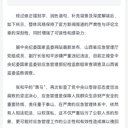
经过修正错别字、润色语句、补充背景及深度解读后，
如下所示，整体风格保持了官方新闻报道的严肃性与评论文
章的深刻性，同时增强了可读性和感染力：
据中央纪委国家监委网站最新发布，山西省应急管理厅
党组成员、副厅长张和平涉嫌严重违纪违法，目前正接受中
央纪委国家监委驻应急管理部纪检监察组审查调查及山西省
监委监察调查。
张和平的“落马”，再次彰显了党中央以零容忍态度惩治
腐败的坚定决心，应急管理是保障人民群众生命财产安全的
重要防线，责任重于泰山，在严肃的应急管理体系中，依然
有人知法犯法、以权谋私，这不仅严重玷污了公职人员的形
象，更可能对应急管理工作的公正性和有效性造成难以挽回