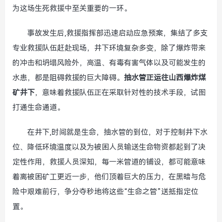
为这场生死救援中至关重要的一环。
事故发生后,救援指挥部迅速启动应急预案，集结了多支
专业救援队伍赶赴现场，井下环境复杂多变，除了爆炸带来
的冲击和坍塌风险外，高温、有毒有害气体以及可能发生的
水患，都是阻碍救援的巨大障碍。
抽水管正运往山西爆炸煤
矿井下
，意味着救援队伍正在采取针对性的技术手段，试图
打通生命通道。
在井下,时间就是生命，抽水管的到位，对于控制井下水
位、降低环境温度以及为被困人员输送生命物资都起到了决
定性作用，救援人员深知，每一米管道的铺设，都可能意味
着离被困矿工更近一步，他们顶着巨大的压力，在黑暗与危
险中艰难前行，争分夺秒地将这些“生命之管”送抵指定位
置。