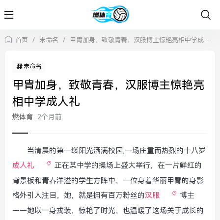
首页
/
未命名
/
甲胄加身，致敬青春，汉服博主惊艳亮相中学成人礼
未命名
甲胄加身，致敬青春，汉服博主惊艳亮
相中学成人礼
燃体育
2个月前
当清晨的第一缕阳光洒满校园,一场庄重而热烈的十八岁
成人礼
正在某中学的操场上盛大举行，在一片鲜红的
背景板和青春洋溢的学生方阵中，一位身着华丽甲胄的身影
格外引人注目，她，就是拥有百万粉丝的
汉服
博主
——她以一身戎装，惊艳了时光，也温暖了这场关于成长的