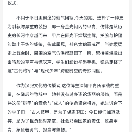
仪式。
不同于平日里飘逸的仙气裙裾,今天的她，选择了一种更
为刚毅与厚重的装扮，那一身金光闪闪的甲胄，仿佛是从历
史的长河中穿越而来，甲片在阳光下熠熠生辉，护腕与护腿
勾勒出干练的线条，头戴犀冠，神色肃穆而威严，当她缓缓
走上舞台时，周围的空气仿佛都凝固了一瞬，紧接着爆发出
雷鸣般的掌声与惊叹声，学生们纷纷举起手机，镜头定格了
这“古代将军”与“现代少年”跨越时空的奇妙同框。
作为汉服文化的传播者,这位博主深知甲胄所承载的重
量，在随后的致辞中，她并没有过多谈论华丽的服饰，而是
将这份“铠甲”的意象与“成人”的使命紧密相连，她告诉台下
的学子们：“古人披甲，是为了保家卫国；今日你们加冠及
笄，是为了担负起对家庭、社会乃至国家的责任，这身甲
胄，象征着勇气、担当与坚韧。”