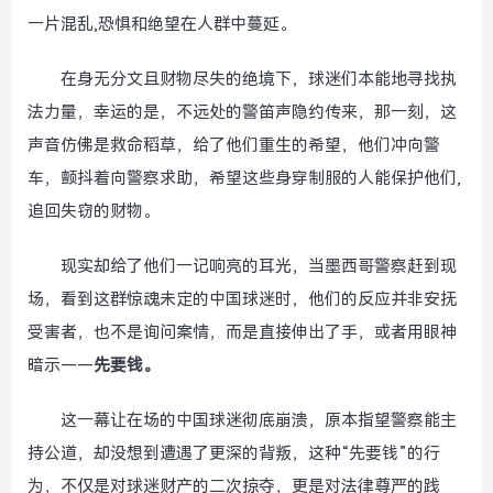
一片混乱,恐惧和绝望在人群中蔓延。
在身无分文且财物尽失的绝境下，球迷们本能地寻找执
法力量，幸运的是，不远处的警笛声隐约传来，那一刻，这
声音仿佛是救命稻草，给了他们重生的希望，他们冲向警
车，颤抖着向警察求助，希望这些身穿制服的人能保护他们,
追回失窃的财物。
现实却给了他们一记响亮的耳光，当墨西哥警察赶到现
场，看到这群惊魂未定的中国球迷时，他们的反应并非安抚
受害者，也不是询问案情，而是直接伸出了手，或者用眼神
暗示——
先要钱。
这一幕让在场的中国球迷彻底崩溃，原本指望警察能主
持公道，却没想到遭遇了更深的背叛，这种“先要钱”的行
为，不仅是对球迷财产的二次掠夺，更是对法律尊严的践