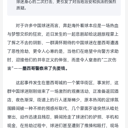
球迷身心的二次打击，更引发了对当地治安和执法的强烈
质疑。
对于许多中国球迷而言，奔赴海外看球本应是一场热血
与梦想交织的狂欢，近日发生的一起悲剧却给这趟旅程蒙上
了挥之不去的阴影，一群满怀期待的中国球迷在墨西哥遭遇
了恶性抢劫，更令人心寒的是，当他们在绝望中向警方求助
时，迎接他们的并非正义的伸张，而是令人窒息的“二次伤
害”——
墨西哥警察来了先要钱。
这起事件发生在墨西哥城的一个繁华街区，事发时，这
群中国球迷刚刚结束了一场激烈的观赛活动，正准备返回酒
店，夜色渐深，街道上的行人逐渐稀少，原本热闹的足球氛
围瞬间被一种不祥的预感所取代，几个蒙面歹徒突然从暗处
窜出，动作迅速且残忍，瞬间抢走了球迷们的护照、手机和
现金，在抢劫过程中，球迷们甚至遭到了推搡和殴打，现场