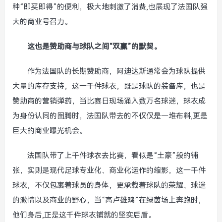
种“即买即得”的便利，极大地刺激了消费,也展现了法国队强
大的商业号召力。
这也是赞助商与球队之间“双赢”的默契。
作为法国队的长期赞助商，阿迪达斯通常会为球队提供
大量的库存支持，这一千件球衣，既是球队的装备库，也是
赞助商的营销弹药，当比赛日现场涌入数万名球迷，球衣成
为身份认同的图腾时，法国队带去的不仅仅是一堆布料,更是
巨大的商业曝光机会。
法国队带了上千件球衣去比赛，看似是“土豪”般的铺
张，实则是现代足球专业化、商业化运作的缩影，这一千件
球衣，不仅包裹着球员的身体，更承载着球队的荣耀、球迷
的激情以及商业的野心，当“高卢雄鸡”在绿茵场上奔跑时，
他们身后,正是这千件球衣铺就的坚实后盾。