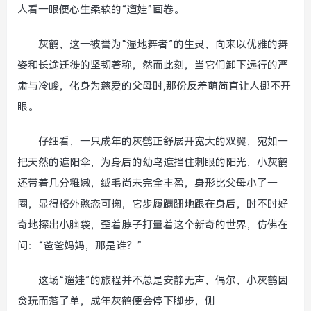
人看一眼便心生柔软的“遛娃”画卷。
灰鹤，这一被誉为“湿地舞者”的生灵，向来以优雅的舞
姿和长途迁徙的坚韧著称，然而此刻，当它们卸下远行的严
肃与冷峻，化身为慈爱的父母时,那份反差萌简直让人挪不开
眼。
仔细看，一只成年的灰鹤正舒展开宽大的双翼，宛如一
把天然的遮阳伞，为身后的幼鸟遮挡住刺眼的阳光，小灰鹤
还带着几分稚嫩，绒毛尚未完全丰盈，身形比父母小了一
圈，显得格外憨态可掬，它步履蹒跚地跟在身后，时不时好
奇地探出小脑袋，歪着脖子打量着这个新奇的世界，仿佛在
问：“爸爸妈妈，那是谁？”
这场“遛娃”的旅程并不总是安静无声，偶尔，小灰鹤因
贪玩而落了单，成年灰鹤便会停下脚步，侧