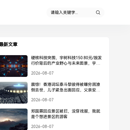
最新文章
硬核科技突围，宇树科技150.80元/股发
行价背后的产业野心与未来图景，宇树
科技150.80元/股发行价，硬核科技突围
2026-08-07
背后的产业野心与未来图景
震惊！香港词坛泰斗黎彼得被曝穷困潦
倒去世，儿子紧急出面回应，父亲安
好，并未离世，黎彼得被曝去世？儿子
2026-08-07
紧急回应，父亲安好并未离世
郑国霖回应景区被拦，没穿戏服，我就
是个想进景区的游客
2026-08-07