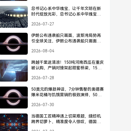
总书记心系中华瑰宝，让千年文明在新
时代绽放光彩，总书记心系中华瑰宝，
引领千年文明焕发时代光彩
2026-07-27
伊朗公布遇袭船只画面，波斯湾局势再
引全球关注，伊朗公布遇袭船只画面，
波斯湾局势再引全球关注
2026-08-04
跨越千里送清凉！150吨河南西瓜在重庆
被认购，产销对接架起甜蜜桥梁，150吨
河南西瓜直供重庆，产销对接架起甜蜜
2026-07-28
桥梁
50美元的爆款神话，7分钟售罄的奥德赛
爆米花桶与饥饿营销的极致演绎，50美
元的爆款神话，7分钟售罄的奥德赛爆米
2026-07-30
花桶与饥饿营销的极致演绎
当德国工匠精神遇上切菜难题，缝纫机
跨界切萝卜，精准度令人惊叹，德国工
匠精神神操作，缝纫机跨界切萝卜，精