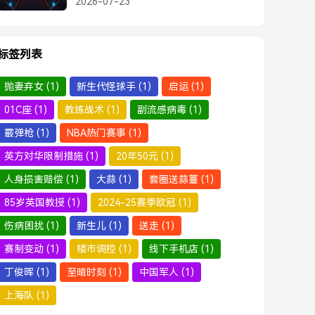
2026-07-23
准度令人惊叹
标签列表
抛妻弃女
(1)
新生代怪球手
(1)
启运
(1)
01C座
(1)
教练战术
(1)
副流感病毒
(1)
霰弹枪
(1)
NBA热门赛事
(1)
英方对华限制措施
(1)
20年50元
(1)
人身损害赔偿
(1)
大蒜
(1)
套圈送蒜薹
(1)
85岁英国教授
(1)
2024-25赛季欧冠
(1)
伤病困扰
(1)
新生儿
(1)
送走
(1)
赛制变动
(1)
楼市调控
(1)
线下手机店
(1)
丁俊晖
(1)
至暗时刻
(1)
中国军人
(1)
上海队
(1)