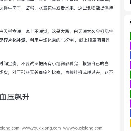
选择牛肉干、卤蛋、水煮花生或者水果，这些食物能提供持
白天拼命睡，晚上不睡觉，这是大忌，白天睡太久会打乱生
是
碎片化补觉
，利用中场休息的15分钟，戴上眼罩闭目养
时间宝贵，不要试图把所有小组赛都看完，根据自己的喜
场次，对于那些无关痛痒的比赛，直接挂机或睡过去，这不
血压飙升
xiong.com
www.youxixiong.com
www.youxixiong.com