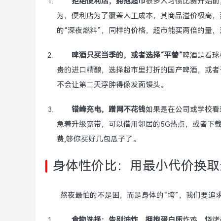
拒绝便利店，拥抱超市
很多人习惯比赛开始前
为，便利店为了覆盖人工成本，其商品溢价极高，
的“深夜燃料”，同样的价格，超市能买两倍的量，
啤酒只买当季的，或者选择“平替”
啤酒是看球
贵的进口精酿，选择超市里打折的国产啤酒，或者
不会让第二天浮肿得像发面馒头。
错峰充电，蹭网不花钱
如果是在公司或学校看
急着升级宽带，可以借用邻居的5G热点，或者下
费,够你买好几包瓜子了。
身体性价比：用最小代价换取
熬夜最怕的不是困，而是身体的“垮”，我们要追求
食物选择：告别油炸，拥抱蛋白质
炸鸡、烧烤