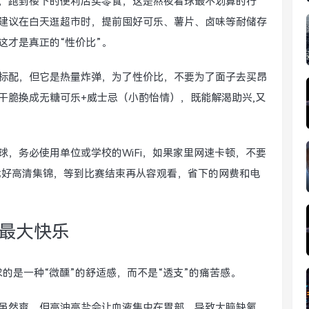
，跑到楼下的便利店买零食，这是熬夜看球最不划算的行
建议在白天逛超市时，提前囤好可乐、薯片、卤味等耐储存
这才是真正的“性价比”。
标配，但它是热量炸弹，为了性价比，不要为了面子去买昂
干脆换成无糖可乐+威士忌（小酌怡情），既能解渴助兴,又
球，务必使用单位或学校的WiFi，如果家里网速卡顿，不要
载好高清集锦，等到比赛结束再从容观看，省下的网费和电
最大快乐
的是一种“微醺”的舒适感，而不是“透支”的痛苦感。
虽然爽，但高油高盐会让血液集中在胃部，导致大脑缺氧，