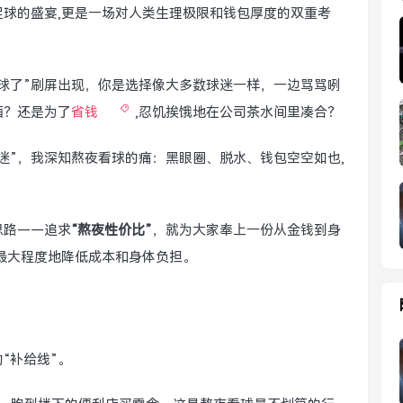
球的盛宴,更是一场对人类生理极限和钱包厚度的双重考
球了”刷屏出现，你是选择像大多数球迷一样，一边骂骂咧
酒？还是为了
省钱
,忍饥挨饿地在公司茶水间里凑合？
迷”，我深知熬夜看球的痛：黑眼圈、脱水、钱包空空如也,
思路——追求
“熬夜性价比”
，就为大家奉上一份从金钱到身
最大程度地降低成本和身体负担。
“补给线”。