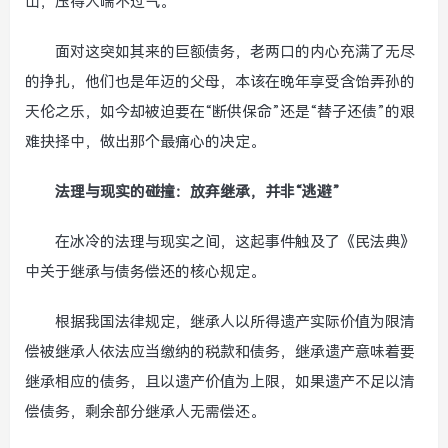
山，压得人喘不过气。
面对这突如其来的巨额债务，老两口的内心充满了无尽
的挣扎，他们也是年迈的父母，本该在晚年享受含饴弄孙的
天伦之乐，如今却被迫要在“断供保命”还是“替子还债”的艰
难抉择中，做出那个最痛心的决定。
法理与现实的碰撞：放弃继承，并非“逃避”
在冰冷的法理与现实之间，这起事件触及了《民法典》
中关于继承与债务偿还的核心规定。
根据我国法律规定，继承人以所得遗产实际价值为限清
偿被继承人依法应当缴纳的税款和债务，继承遗产意味着要
继承相应的债务，且以遗产价值为上限，如果遗产不足以清
偿债务，剩余部分继承人无需偿还。