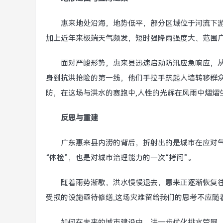
惠来地处沿海，地势低平，部分区域位于河流下游
加上近年来极端天气频发，短时强降雨强度大、范围广
面对严峻形势，惠来县迅速启动防汛应急响应，
身到抗洪抢险的第一线，他们手拉手筑起人墙转移群
防，在这场与洪水的赛跑中,人性的光辉在风雨中熠熠
反思与重建
广东惠来县内涝的背后，折射出的是城市在应对
“体检”，也是对城市治理能力的一次“拷问”。
随着雨势渐歇，洪水慢慢退去，惠来正逐渐恢复
受损的设施亟待修缮,这场灾难留给我们的思考不应随
如何在未来的城市建设中，进一步优化排水管网，