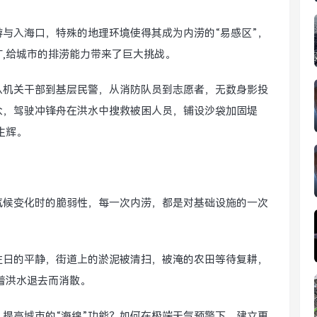
与入海口，特殊的地理环境使得其成为内涝的“易感区”，
,给城市的排涝能力带来了巨大挑战。
从机关干部到基层民警，从消防队员到志愿者，无数身影投
众，驾驶冲锋舟在洪水中搜救被困人员，铺设沙袋加固堤
生辉。
气候变化时的脆弱性，每一次内涝，都是对基础设施的一次
往日的平静，街道上的淤泥被清扫，被淹的农田等待复耕，
着洪水退去而消散。
提高城市的“海绵”功能？如何在极端天气预警下，建立更