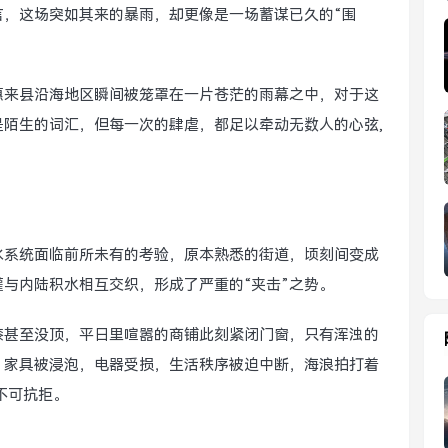
言，这场突如其来的暴雨，却更像是一场蓄谋已久的“围
惠来县沿海地区瞬间被笼罩在一片苍茫的雨幕之中，对于这
陌生的词汇，但每一次的肆虐，都足以牵动无数人的心弦,
水系统面临前所未有的考验，原本熟悉的街道，顷刻间变成
与内陆积水相互交织，形成了严重的“夹击”之势。
膝甚至没顶，平日里喧嚣的商铺此刻紧闭门窗，只有浑浊的
，家具被浸泡，电器受损，生活秩序被迫中断，海浪拍打着
不可抗拒。