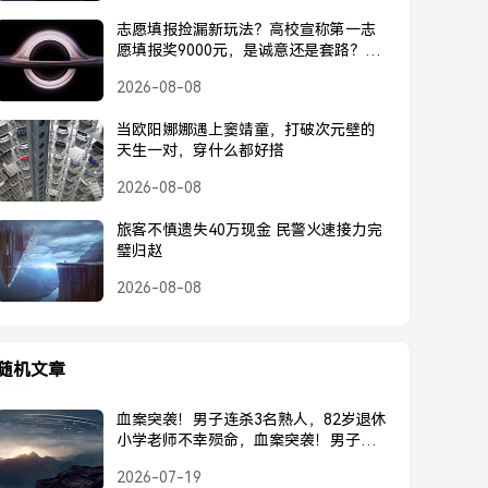
志愿填报捡漏新玩法？高校宣称第一志
愿填报奖9000元，是诚意还是套路？高
校宣称第一志愿奖9000元，是诚意还是
2026-08-08
套路？
当欧阳娜娜遇上窦靖童，打破次元壁的
天生一对，穿什么都好搭
2026-08-08
旅客不慎遗失40万现金 民警火速接力完
璧归赵
2026-08-08
随机文章
血案突袭！男子连杀3名熟人，82岁退休
小学老师不幸殒命，血案突袭！男子连
杀3熟人，82岁退休小学老师不幸殒命
2026-07-19