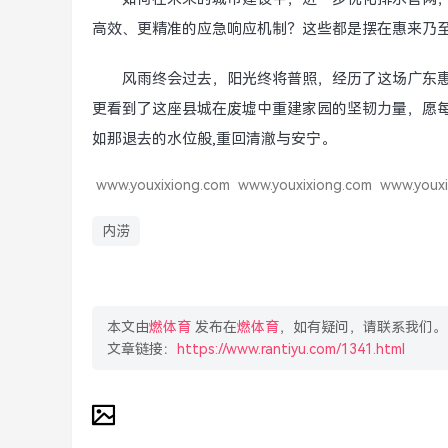
高效、更精准的应急响应机制？这些都是摆在惠来乃
风雨终会过去，阳光终将普照，经历了这场广东
更看到了这座县城在废墟中重建家园的坚韧力量，愿
如那退去的水位般,重回清澈与安宁。
www.youxixiong.com
www.youxixiong.com
www.youxi
内涝
本文由
燃体育
发布在
燃体育
，如有疑问，请联系我们。
文章链接：
https://www.rantiyu.com/1341.html