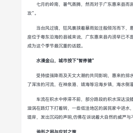
七月的岭南，暑气蒸腾，然而对于广东惠来县而
攻”。
当台风过境，狂风裹挟着暴雨如注般倾泻而下，
座位于粤东沿海的县城来说，广东惠来县内涝早已不是
成为这个季节最沉重的话题。
水漫金山，城市按下“暂停键”
受持续强降雨及天文大潮的共同影响，惠来的排
了浑浊的河流，在神泉港、靖海等沿海乡镇，海水倒灌
车流在积水中停滞不前，部分路段的积水深达没
漩涡在路灯下打着转，一些低洼地区的居民家中进水
堤岸，发出沉闷的声响,仿佛在诉说着大自然的威严与
地形之困与应对之策