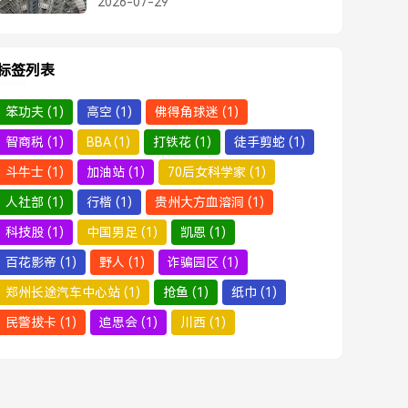
2026-07-29
标签列表
笨功夫
(1)
高空
(1)
佛得角球迷
(1)
智商税
(1)
BBA
(1)
打铁花
(1)
徒手剪蛇
(1)
斗牛士
(1)
加油站
(1)
70后女科学家
(1)
人社部
(1)
行楷
(1)
贵州大方血溶洞
(1)
科技股
(1)
中国男足
(1)
凯恩
(1)
百花影帝
(1)
野人
(1)
诈骗园区
(1)
郑州长途汽车中心站
(1)
抢鱼
(1)
纸巾
(1)
民警拔卡
(1)
追思会
(1)
川西
(1)