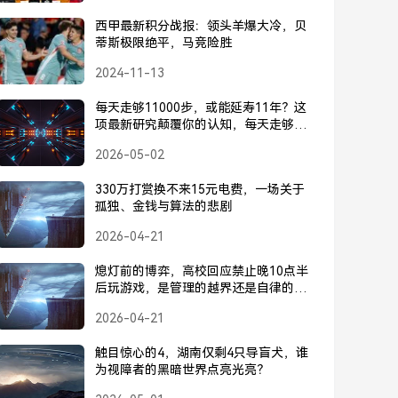
西甲最新积分战报：领头羊爆大冷，贝
蒂斯极限绝平，马竞险胜
2024-11-13
每天走够11000步，或能延寿11年？这
项最新研究颠覆你的认知，每天走够
11000步，或能延寿11年？这项最新研
2026-05-02
究颠覆你的认知
330万打赏换不来15元电费，一场关于
孤独、金钱与算法的悲剧
2026-04-21
熄灯前的博弈，高校回应禁止晚10点半
后玩游戏，是管理的越界还是自律的呼
唤？
2026-04-21
触目惊心的4，湖南仅剩4只导盲犬，谁
为视障者的黑暗世界点亮光亮？