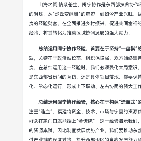
山海之间,情系苍生，闽宁协作是东西部扶贫协作
的明珠，从“沙丘变绿洲”的奇迹，到如今产业兴旺、
贵的经验财富，在全面推进乡村振兴、促进共同富裕
经验，将其转化为推动区域协调发展的强大动力。
总结运用闽宁协作经验，首要在于坚持“一盘棋”
就，关键在于政治站位高、组织保障强，双方始终坚
责，在总结运用这一经验时，我们必须强化大局意识
是东西部省份间的互访，还是具体项目落地，都要保
化、常态化运行，形成上下联动、左右协同的强大工
总结运用闽宁协作经验，核心在于构建“造血式”
注重“造血”，福建将资金、技术、市场与宁夏的资源
群众在家门口就能端上“金饭碗”，这一经验启示我们
的资源禀赋，因地制宜发展优势产业，我们要推动东
过产业链的深度对接，提升西部地区的自我发展能力