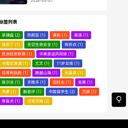
2026-05-01
标签列表
杀猪盘
(2)
热那亚
(1)
谍影
(1)
吴清
(1)
挂反了
(1)
关切生命安全
(1)
转折点
(1)
欧洲冠军联赛
(1)
中柬命运共同体
(1)
中国式浪漫
(1)
尤文
(1)
11岁女孩
(1)
拉涅利执教
(1)
跨越山海
(1)
水晶宫
(1)
埃尔法
(1)
手挽手
(1)
旧时光
(1)
变黑
(1)
鸿蒙
(1)
删差评
(1)
中国留学生
(2)
方媛
(1)
导盲犬
(1)
贝克汉姆
(2)