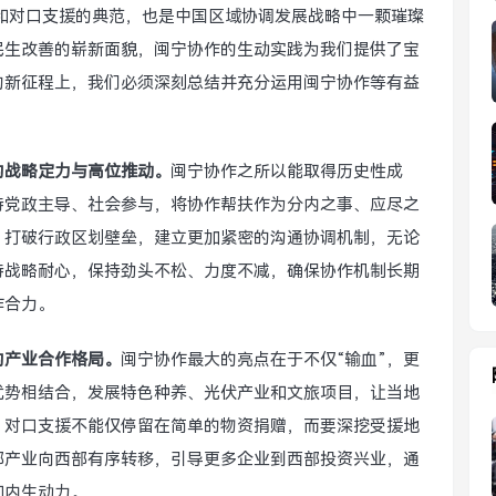
和对口支援的典范，也是中国区域协调发展战略中一颗璀璨
民生改善的崭新面貌，闽宁协作的生动实践为我们提供了宝
的新征程上，我们必须深刻总结并充分运用闽宁协作等有益
的战略定力与高位推动。
闽宁协作之所以能取得历史性成
持党政主导、社会参与，将协作帮扶作为分内之事、应尽之
，打破行政区划壁垒，建立更加紧密的沟通协调机制，无论
持战略耐心，保持劲头不松、力度不减，确保协作机制长期
作合力。
的产业合作格局。
闽宁协作最大的亮点在于不仅“输血”，更
优势相结合，发展特色种养、光伏产业和文旅项目，让当地
，对口支援不能仅停留在简单的物资捐赠，而要深挖受援地
部产业向西部有序转移，引导更多企业到西部投资兴业，通
和内生动力。