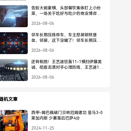
告别大碗豪横，头部餐饮集体盯上小份
菜，一场关于吃好与吃少的商业博弈，
头部餐饮集体转向小份菜，告别大碗豪
2026-08-06
横的商业博弈
邻车长期压线停车，车主怒装钢铁堡
垒，邻居，这下没辙了！邻车长期压
线，车主怒装钢铁堡垒回击，邻居这下
2026-08-06
没辙了！
逆转制胜！王艺迪狂轰11-1横扫伊藤美
诚，彻底击溃对手心理防线，王艺迪11-
1横扫伊藤美诚，逆转制胜击溃心理防线
2026-08-06
随机文章
西甲-姆巴佩破门贝林厄姆建功 皇马3-0
莱加内斯 少赛落后巴萨4分
2024-11-25