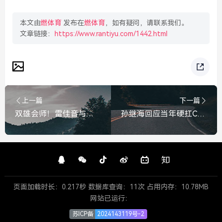
本文由
燃体育
发布在
燃体育
，如有疑问，请联系我们。
文章链接：
https://www.rantiyu.com/1442.html
上一篇
下一篇
双雄会师！雷佳音与胡歌的首次合作，是上海双煞还是最佳损友？雷佳音胡歌首次合作！双雄会师，是上海双煞还是最佳损友？
孙继海回应当年硬扛C罗，那场硬仗是对手更是榜样，孙继海回应当年硬扛C罗，那场硬仗，C罗更是榜样
页面加载时长：0.217秒 数据库查询：11次 占用内存：10.78MB
网站已运行：
苏ICP备
2024143119号-2