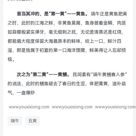
首当其冲的，是“第一黄”——黄鱼。
端午正是黄鱼肥美
之时，此时的江海之鲜，非黄鱼莫属，鱼身披着金鳞，肉质
如蒜瓣般紧实弹牙，毫无细刺之扰，无论是清蒸还是红烧，
都能最大程度保留大海最原本的鲜味，咬上一口，鲜汁四
溢，那是独属于初夏的第一口海洋馈赠，鲜美得让人忘却烦
恼。
次之为“第二黄”——黄鳝。
民间素有“端午黄鳝赛人参”
的说法，此时的鳝鱼褪去了春日的生涩，体肥膏黄，滋补益
气，一盘爆炒
www.youxixiong.com
www.youxixiong.com
www.youxixiong.com
端午
五黄