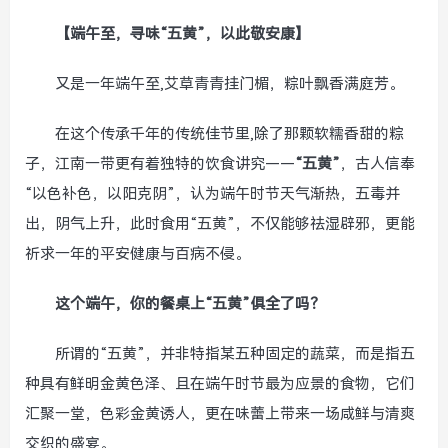
【端午至，寻味“五黄”，以此敬安康】
又是一年端午至,艾草青青挂门楣，粽叶飘香满庭芳。
在这个传承千年的传统佳节里,除了那颗软糯香甜的粽
子，江南一带更有着独特的饮食讲究——
“五黄”
，古人信奉
“以色补色，以阳克阴”，认为端午时节天气渐热，五毒并
出，阴气上升，此时食用“五黄”，不仅能够祛湿辟邪，更能
祈求一年的平安健康与百病不侵。
这个端午，你的餐桌上“五黄”俱全了吗？
所谓的“五黄”，并非特指某五种固定的蔬菜，而是指五
种具有鲜明金黄色泽、且在端午时节最为应景的食物，它们
汇聚一堂，色彩金黄诱人，更在味蕾上带来一场咸鲜与清爽
交织的盛宴。