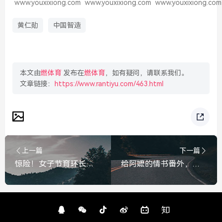
www.youxixiong.com
www.youxixiong.com
www.youxixiong.com
黄仁勋
中国智造
本文由
燃体育
发布在
燃体育
，如有疑问，请联系我们。
文章链接：
https://www.rantiyu.com/463.html
上一篇
下一篇
惊险！女子节育环长进三大脏器，一场惊心动魄的生死突围，女子节育环长入三大脏器，经历惊心动魄生死突围
给阿嬷的情书番外，她终于决定不再只是听话，而是要发光，给阿嬷的情书番外，不再听话，她要发光