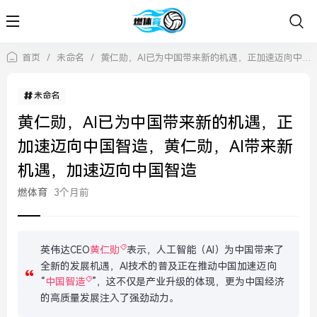
首页
/
未命名
/
黄仁勋，AI已为中国带来新的机遇，正加速迈向中国智造，黄仁勋，AI带来新机遇，加速迈向中国智造
未命名
黄仁勋，AI已为中国带来新的机遇，正
加速迈向中国智造，黄仁勋，AI带来新
机遇，加速迈向中国智造
燃体育
3个月前
英伟达CEO
黄仁勋
表示，人工智能（AI）为中国带来了
全新的发展机遇，AI技术的普及正在推动中国加速迈向
“
中国智造
”，这不仅是产业升级的体现，更为中国经济
的高质量发展注入了强劲动力。