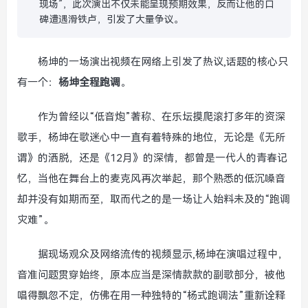
现场”，此次演出不仅未能呈现预期效果，反而让他的口
碑遭遇滑铁卢，引发了大量争议。
杨坤的一场演出视频在网络上引发了热议,话题的核心只
有一个：
杨坤全程跑调
。
作为曾经以“低音炮”著称、在乐坛摸爬滚打多年的资深
歌手，杨坤在歌迷心中一直有着特殊的地位，无论是《无所
谓》的洒脱，还是《12月》的深情，都曾是一代人的青春记
忆，当他在舞台上的麦克风再次举起，那个熟悉的低沉嗓音
却并没有如期而至，取而代之的是一场让人始料未及的“跑调
灾难”。
据现场观众及网络流传的视频显示,杨坤在演唱过程中，
音准问题贯穿始终，原本应当是深情款款的副歌部分，被他
唱得飘忽不定，仿佛在用一种独特的“杨式跑调法”重新诠释