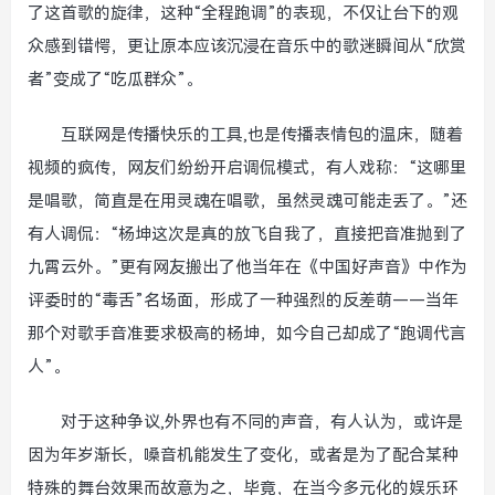
了这首歌的旋律，这种“全程跑调”的表现，不仅让台下的观
众感到错愕，更让原本应该沉浸在音乐中的歌迷瞬间从“欣赏
者”变成了“吃瓜群众”。
互联网是传播快乐的工具,也是传播表情包的温床，随着
视频的疯传，网友们纷纷开启调侃模式，有人戏称：“这哪里
是唱歌，简直是在用灵魂在唱歌，虽然灵魂可能走丢了。”还
有人调侃：“杨坤这次是真的放飞自我了，直接把音准抛到了
九霄云外。”更有网友搬出了他当年在《中国好声音》中作为
评委时的“毒舌”名场面，形成了一种强烈的反差萌——当年
那个对歌手音准要求极高的杨坤，如今自己却成了“跑调代言
人”。
对于这种争议,外界也有不同的声音，有人认为，或许是
因为年岁渐长，嗓音机能发生了变化，或者是为了配合某种
特殊的舞台效果而故意为之，毕竟，在当今多元化的娱乐环