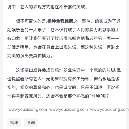
境中，艺人的表现方式也在不断尝试突破。
但不可否认的是,
杨坤全程跑调
这一事件，确实成为了近
期娱乐圈的一大乐子，它不仅打破了人们对实力派歌手的固
有印象，更让我们看到了娱乐圈光鲜亮丽背后的另一面——
即使是明星，也会在舞台上出现失误，而这种失误，有时比
完美的演出更具传播力。
这场演出或许会成为杨坤职业生涯中一个尴尬的注脚,但
也提醒着所有艺人：无论曾经拥有多少光环，舞台永远是诚
实的，观众的耳朵和心，也是诚实的，只是不知道，下次杨
坤再拿起麦克风时，还会不会是那个熟悉的“坤坤”呢？
www.youxixiong.com
www.youxixiong.com
www.youxixiong.com
杨坤
跑调