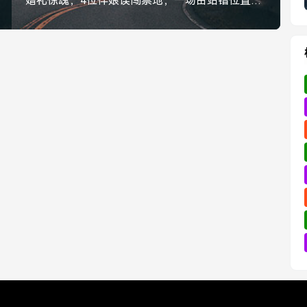
婚礼惊魂，4位伴娘误闯禁地，一场由站错位置引发的风波，婚礼惊魂，4位伴娘误闯禁地，只因站错位置引发风波