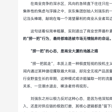
在商业竞争的深水区，风向的急转直下往往只在
集体性的焦虑与浮躁之中，京东集团创始人刘强东的一
记当头棒喝，敲响在每一个渴望暴利的商业从业者耳
这句话看似简单粗暴，实则道出了商业世界最朴
的“捞一把”行为，最终都难逃被市场无情抛弃的命运
“捞一把”的心态，是商业大厦的地基之癌
“捞一把就走”，本质上是一种极度短视的投机主
间内通过某种捷径攫取最大利益，却完全无视产品质
行业野蛮生长的早期，这种模式或许能骗取一时的流
关系，一旦潮水退去，裸泳者终将现形。
刘强东之所以极力反对这种心态，是因为他深知商
入，还是对供应链的极致打磨，其核心逻辑都是“留下