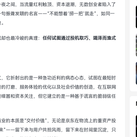
一夜之间，当流量红利触顶、资本退潮，无数创业者陷入了
句振聋发聩的名言——“不能想着‘捞一把’就走”，如同一
边。
素却也最冷峻的真理：
任何试图通过投机取巧、竭泽而渔式
。
义，它折射出的是一种急功近利的病态心态，试图在最短时
量的打磨、服务体验的优化以及社会价值的创造，在互联网
量喧嚣和资本关注，但它建立的是一种基于谎言的脆弱信任
业的本质是“交付价值”，无论是京东在物流上的重资产投
来”——留下来与用户共担风雨，留下来在时间里沉淀，只