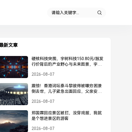
最新文章
硬核科技突围，宇树科技150.80元/股发
行价背后的产业野心与未来图景，宇树
科技150.80元/股发行价，硬核科技突围
2026-08-07
背后的产业野心与未来图景
震惊！香港词坛泰斗黎彼得被曝穷困潦
倒去世，儿子紧急出面回应，父亲安
好，并未离世，黎彼得被曝去世？儿子
2026-08-07
紧急回应，父亲安好并未离世
郑国霖回应景区被拦，没穿戏服，我就
是个想进景区的游客
2026-08-07