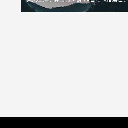
逐梦美加墨，佛得角主帅霸气宣言——我们要证明配得上世界杯，逐梦美加墨，佛得角主帅霸气宣言，我们要证明配得上世界杯