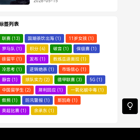
2026-05-15
引争议
标签列表
联赛
(13)
国潮茶饮出海
(1)
11岁女孩
(1)
罗马队
(1)
积分
(4)
破音
(1)
保级赛
(1)
徐留平
(1)
发布
(1)
教练瓜迪奥拉
(1)
冷思考
(1)
逆转绝杀
(1)
市场信心
(1)
静音
(1)
球队实力
(2)
德甲联赛
(3)
5G
(1)
中国留学生
(2)
犀利回应
(1)
一氧化碳中毒
(1)
假熊
(1)
防汛警报
(1)
斯凯奇
(1)
英超比赛
(1)
余承东
(1)