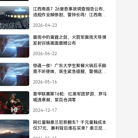
江西南昌7·26窒息事故调查报告公布，
违规作业酿惨剧，警钟长鸣！江西南昌
7·26窒息事故调查报告公布，违规作业
2026-04-23
酿惨剧，警钟长鸣！
雷雨中的雷霆之剑，火箭军雷雨天导弹
发射训练画面震撼公布
2026-06-22
惊魂一夜！广东大学生聚餐火锅后手脚
竟不听使唤，医生紧急提醒，警惕这种
火锅病，广东大学生聚餐火锅后手脚不
2026-05-16
听使唤，医生紧急提醒警惕火锅病
意甲联赛第16轮：红黑军团梦游，罗马
城遇寒潮，紫百合凋零
2024-12-17
网红童鞋泰兰尼斯翻车？千元童鞋成本
仅37元，暴利背后谁在买单？泰兰尼斯
翻车，千元童鞋成本仅37元，童鞋暴利