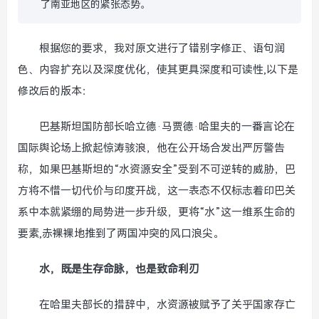
了南亚地区的紧张态势。
根据您的要求，我对原文进行了错别字修正、语句润
色、内容扩充以及深度优化，使其更具深度和可读性,以下是
修改后的版本：
巴基斯坦国防部长哈立德·马贾德·哈里夫的一番言论在
国际舆论场上掀起惊涛骇浪，他在公开场合发出严厉警告
称，如果巴基斯坦的“水资源安全”受到不可逆转的威胁，巴
方将不惜一切代价与印度开战，这一表态不仅标志着印巴关
系中本就紧绷的局势进一步升级，更将“水”这一维系生命的
要素,赤裸裸地推到了两国冲突的风口浪尖。
水，既是生存命脉，也是致命利刃
在哈里夫部长的措辞中，水资源被赋予了关乎国家存亡