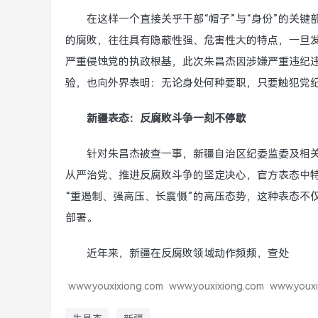
在这样一个直接关乎干部“帽子”与“身份”的关
的腐败，往往具有隐蔽性强、危害性大的特点，一旦发
严重侵蚀党的执政根基，此次朱昌杰因涉嫌严重违纪违
验，也向外界表明：无论身处何种要职，只要触犯党纪
新疆表态：反腐败斗争一刻不停歇
针对朱昌杰被查一事，新疆自治区纪委监委及相
从严治党、推进反腐败斗争的坚定决心，官方表态中特
“重遏制、强高压、长震慑”的高压态势，这种表态不
部署。
近年来，新疆在反腐败领域动作频频，查处
www.youxixiong.com
www.youxixiong.com
www.youxi