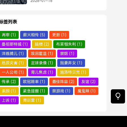
2026-07-18
标签列表
再审
(1)
薪火相传
(5)
更新
(1)
曼彻斯特城
(1)
脑梗
(2)
布莱顿失利
(1)
洋练摊儿
(1)
埃因霍温
(1)
禁烟
(1)
地质灾害
(1)
足球录像
(1)
抛妻弃女
(1)
一人公司
(1)
育儿焦虑
(1)
施洛特贝克
(1)
传承
(2)
欧冠赔率
(1)
最佳阵容
(2)
友谊
(2)
素颜
(1)
紧急提醒
(1)
禁游戏
(1)
魔鬼辣
(1)
上诉
(1)
青训营
(1)