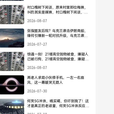
村口槐树下闲谈，原来村里那位梅姨，
叫的其实是媒姨，村口槐树下闲谈，梅
姨竟是媒姨
2026-08-07
剑指盟友后院？乌克兰袭击伊朗商船，
缘何引爆新一轮对抗升级，乌克兰袭击
伊朗商船，引爆新一轮对抗升级
2026-07-27
惊魂一刻！21楼高空抛物被查，嫌疑人
已被行拘，21楼高空抛物被查，嫌疑人
已被行拘
2026-08-07
两老人求助小伙修手机，一左一右扇
风，这一幕暖哭无数人
2026-07-30
何炅5G冲浪，哦买噶，你吓到我了！这
才是真正的老顽童，何炅5G冲浪反应惊
人，这才是真正的老顽童