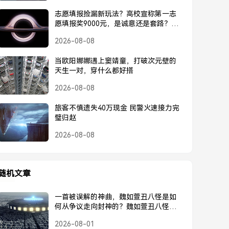
志愿填报捡漏新玩法？高校宣称第一志
愿填报奖9000元，是诚意还是套路？高
校宣称第一志愿奖9000元，是诚意还是
2026-08-08
套路？
当欧阳娜娜遇上窦靖童，打破次元壁的
天生一对，穿什么都好搭
2026-08-08
旅客不慎遗失40万现金 民警火速接力完
璧归赵
2026-08-08
随机文章
一首被误解的神曲，魏如萱丑八怪是如
何从争议走向封神的？魏如萱丑八怪，
从误解争议到封神之路
2026-08-01