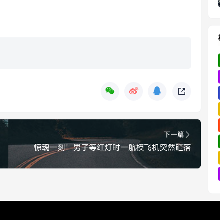
下一篇
惊魂一刻！男子等红灯时一航模飞机突然砸落