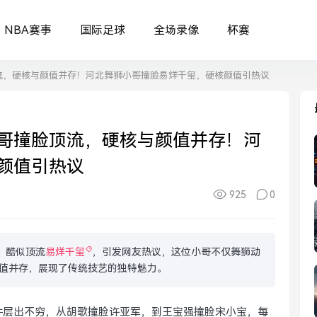
NBA赛事
国际足球
全场录像
杯赛
流，硬核与颜值并存！河北舞狮小哥撞脸易烊千玺，硬核颜值引热议
哥撞脸顶流，硬核与颜值并存！河
颜值引热议
925
0
，酷似顶流
易烊千玺
，引发网友热议，这位小哥不仅舞狮动
值并存，展现了传统技艺的独特魅力。
事件层出不穷，从胡歌撞脸许亚军，到王宝强撞脸宋小宝，每