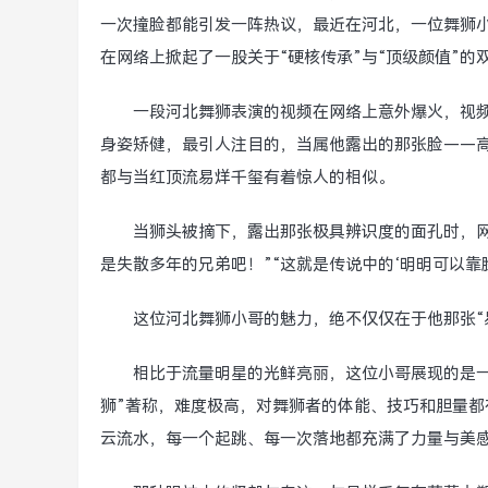
一次撞脸都能引发一阵热议，最近在河北，一位舞狮小
在网络上掀起了一股关于“硬核传承”与“顶级颜值”的
一段河北舞狮表演的视频在网络上意外爆火，视
身姿矫健，最引人注目的，当属他露出的那张脸——高
都与当红顶流易烊千玺有着惊人的相似。
当狮头被摘下，露出那张极具辨识度的面孔时，网
是失散多年的兄弟吧！”“这就是传说中的‘明明可以靠
这位河北舞狮小哥的魅力，绝不仅仅在于他那张“
相比于流量明星的光鲜亮丽，这位小哥展现的是
狮”著称，难度极高，对舞狮者的体能、技巧和胆量
云流水，每一个起跳、每一次落地都充满了力量与美