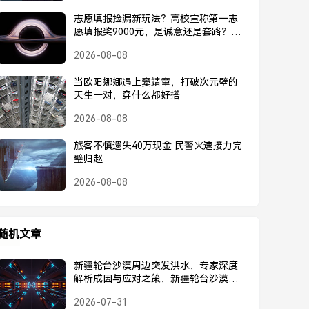
志愿填报捡漏新玩法？高校宣称第一志
愿填报奖9000元，是诚意还是套路？高
校宣称第一志愿奖9000元，是诚意还是
2026-08-08
套路？
当欧阳娜娜遇上窦靖童，打破次元壁的
天生一对，穿什么都好搭
2026-08-08
旅客不慎遗失40万现金 民警火速接力完
璧归赵
2026-08-08
随机文章
新疆轮台沙漠周边突发洪水，专家深度
解析成因与应对之策，新疆轮台沙漠周
边突发洪水，专家深度解析成因与应对
2026-07-31
之策