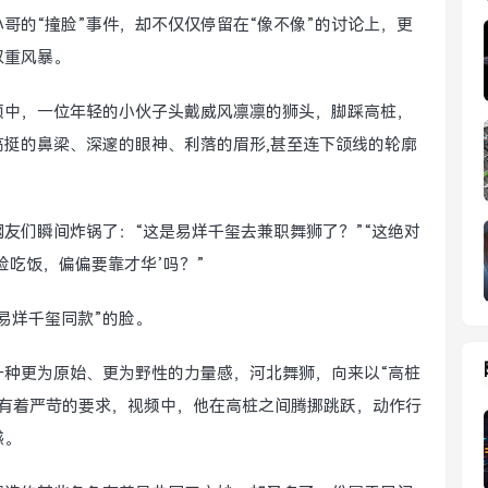
哥的“撞脸”事件，却不仅仅停留在“像不像”的讨论上，更
双重风暴。
频中，一位年轻的小伙子头戴威风凛凛的狮头，脚踩高桩，
挺的鼻梁、深邃的眼神、利落的眉形,甚至连下颌线的轮廓
友们瞬间炸锅了：“这是易烊千玺去兼职舞狮了？”“这绝对
脸吃饭，偏偏要靠才华’吗？”
易烊千玺同款”的脸。
一种更为原始、更为野性的力量感，河北舞狮，向来以“高桩
都有着严苛的要求，视频中，他在高桩之间腾挪跳跃，动作行
感。