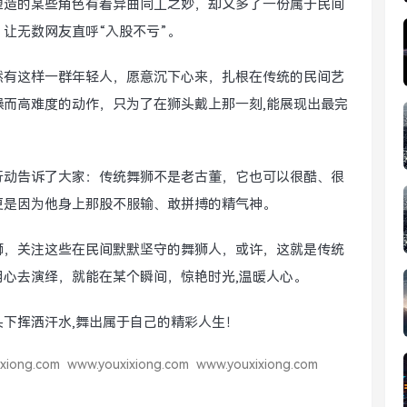
塑造的某些角色有着异曲同工之妙，却又多了一份属于民间
让无数网友直呼“入股不亏”。
然有这样一群年轻人，愿意沉下心来，扎根在传统的民间艺
而高难度的动作，只为了在狮头戴上那一刻,能展现出最完
行动告诉了大家：传统舞狮不是老古董，它也可以很酷、很
更是因为他身上那股不服输、敢拼搏的精气神。
狮，关注这些在民间默默坚守的舞狮人，或许，这就是传统
心去演绎，就能在某个瞬间，惊艳时光,温暖人心。
头下挥洒汗水,舞出属于自己的精彩人生！
xiong.com
www.youxixiong.com
www.youxixiong.com