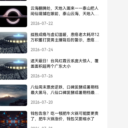
云海翻腾处，天地入画来——泰山把人
间仙境铺在眼前，泰山云海，天地入
画，人间仙境
2026-07-22
孤独成瘾与虚幻温暖，患癌老太耗尽12
万积蓄打赏男主播背后的警示，患癌老
太耗尽12万积蓄打赏主播，孤独成瘾与
2026-07-24
虚幻温暖背后的警示
遮天蔽日！台风红霞云系庞大惊人，覆
盖面积超两个广东大小
2026-07-26
八仙周末票房逆跌，口碑发酵成暑期档
最大黑马，八仙口碑发酵成暑期档最大
黑马，周末票房逆跌
2026-07-20
钱包告急？吃一顿肥牛火锅可能要更贵
了，肥牛火锅涨价，钱包又要缩水了