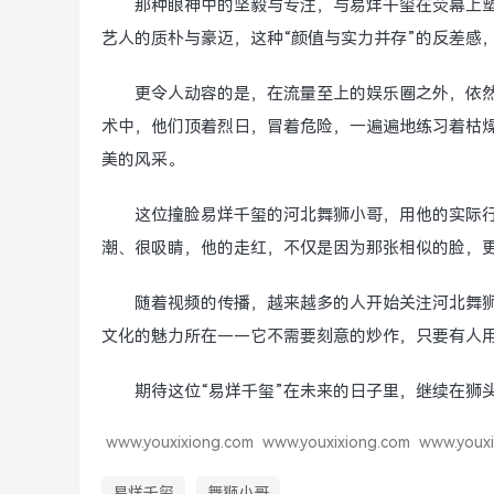
那种眼神中的坚毅与专注，与易烊千玺在荧幕上
艺人的质朴与豪迈，这种“颜值与实力并存”的反差感，
更令人动容的是，在流量至上的娱乐圈之外，依
术中，他们顶着烈日，冒着危险，一遍遍地练习着枯燥
美的风采。
这位撞脸易烊千玺的河北舞狮小哥，用他的实际
潮、很吸睛，他的走红，不仅是因为那张相似的脸，
随着视频的传播，越来越多的人开始关注河北舞
文化的魅力所在——它不需要刻意的炒作，只要有人用
期待这位“易烊千玺”在未来的日子里，继续在狮
www.youxixiong.com
www.youxixiong.com
www.youxi
易烊千玺
舞狮小哥